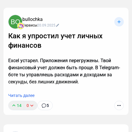
платформа" для МСБ. В этой разберем отличия с
конкретными примерами между сайтами,
нативными приложениями и Telegram Mini Apps.
bullochka
BO
Речь пойдет о глобальных отличиях, которые
Сервисы
20.09.2025
сильнее всего влияют на принятие решения
Как я упростил учет личных
бизнеса о выборе того или иного сервиса/
платформы.
финансов
Excel устарел. Приложения перегружены. Твой
финансовый учет должен быть проще. В Telegram-
боте ты управляешь расходами и доходами за
секунды, без лишних движений.
Читать далее
14
0
5