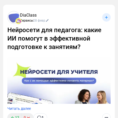
Я собрал 10 сервисов для организации созвонов.
Здесь: скрытые фишки, лайфхаки для
DiaClass
бесплатников и инструкции «как быстро найти
Сервисы
28 февр
кнопку записи и не облажаться с сохранением
Нейросети для педагога: какие
созвона». Поехали разбираться, как записывать
звонки без стресса и превращать их в текст за пару
ИИ помогут в эффективной
кликов! 🚀
подготовке к занятиям?
Читать далее
12
0
1