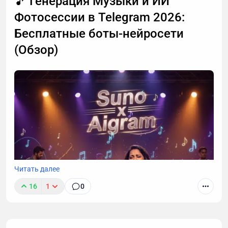
🎵 Генерация Музыки и ИИ
120 минут. Причем уже не первая такая претензия.
Фотосессии в Telegram 2026:
Я решил разобраться, откуда ноги растут 🦶
Бесплатные боты-нейросети
(Обзор)
Читать далее
16
1
0