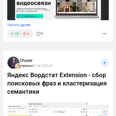
Читать далее
10
0
1
Zoom недоступен, а искать замену некогда?
Разобрала TeleBoss — российский сервис для
вебинаров и созвонов. Внутри: честный обзор,
тарифы, сравнение с конкурентами и промокод
Chaser
DIGITAL на скидку 10%.
Сервисы
05.08.2025
Яндекс Вордстат Extension - сбор
поисковых фраз и кластеризация
семантики