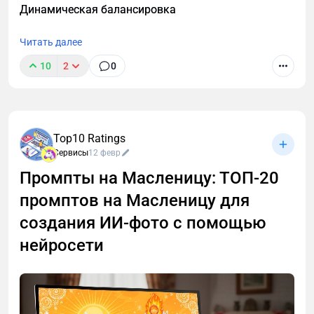
Динамическая балансировка
заблокировать спам-звонки на телефоне.
Читать далее
10
2
0
Top10 Ratings
Сервисы
12 февр
Промпты на Масленицу: ТОП-20
промптов на Масленицу для
создания ИИ-фото с помощью
нейросети