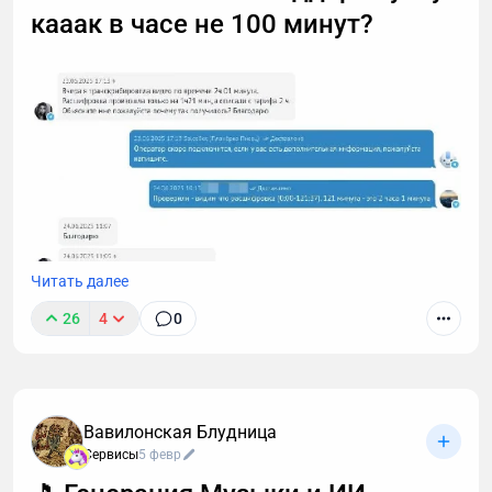
кааак в часе не 100 минут?
также — как настроить автоматическую
расшифровку, даже если вы не разбираетесь в
технике.
Читать далее
26
4
0
Вавилонская Блудница
Мне в поддержку недавно написали, что я
Сервисы
5 февр
обсчитался и вместо 2 часов расшифровал только