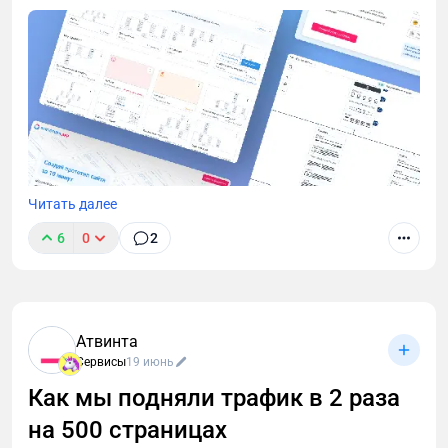
Читать далее
6
0
2
Коротко: Онлайн-инструмент для быстрой
визуализации структуры сайта. Помогает
согласовать ТЗ с заказчиком за минуты, а не
недели. Есть бесплатный тариф для старта.
Атвинта
Сервисы
19 июнь
Как мы подняли трафик в 2 раза
на 500 страницах