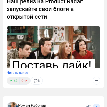
Наш релиз на Product Radar:
запускайте свои блоги в
открытой сети
Читать далее
42
0
8
Поддержите проект реакцией и — самое главное —
оставьте отзыв. Ваше мнение бесценно для
развития проекта.
Роман Рабочий