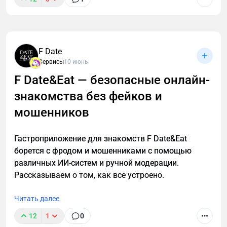
Современный педагог тратит значительную часть
времени не только на проведение уроков, но и на
подготовку: составление планов, разработку
F Date
презентаций, проверочных работ, отчетности.
Сервисы
10 июнь
Именно здесь нейросети могут существенно
облегчить процесс.
F Date&Eat — безопасные онлайн-
знакомства без фейков и
мошенников
Гастроприложение для знакомств F Date&Eat
борется с фродом и мошенниками с помощью
различных ИИ-систем и ручной модерации.
Рассказываем о том, как все устроено.
Читать далее
12
1
0