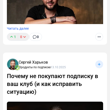
Читать далее
1
0
0
Многие эксперты делают ставку на заработок с
клубов по подписке через рекуррентные платежи.
То есть те платежи, которые ежемесячно приходят
Сергей Харьков
Продукты по подписке
13.10.2025
от ваших подписчиков. Но даже с небольшой
аудиторией в клубе можно зарабатывать больше.
Почему не покупают подписку в
ваш клуб (и как исправить
ситуацию)