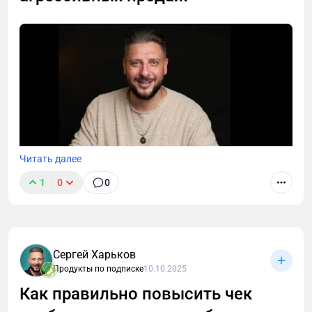
Читать далее
1
0
0
Сергей Харьков
Как продавать подписку так, чтобы люди сами
Продукты по подписке
10.10.2025
хотели вступить в клуб, без давления и
дополнительных триггеров.
Как правильно повысить чек