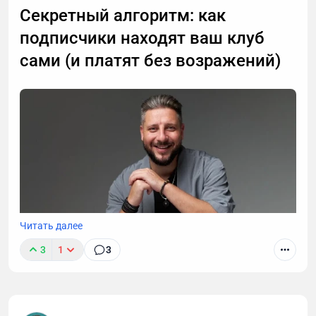
Секретный алгоритм: как
подписчики находят ваш клуб
сами (и платят без возражений)
Читать далее
3
1
3
Запустить клуб по подписке — это одно. А сделать
так, чтобы люди сами его находили и оплачивали
— совсем другое. Кажется, что нужен сложный