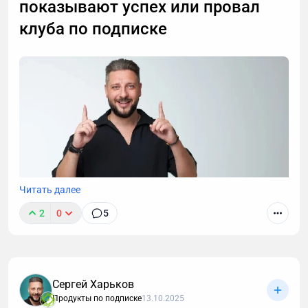
показывают успех или провал
клуба по подписке
Читать далее
2
0
5
Запустить клуб по подписке — несложно. Сложнее
— сделать его прибыльным, стабильным и
долгосрочным. Но какие метрики действительно
Сергей Харьков
помогают понять, что с проектом всё хорошо?
Продукты по подписке
13.10.2025