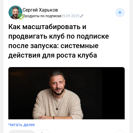
Сергей Харьков
Продукты по подписке
29.09.2025
Как монетизировать своих подписчиков в
Как масштабировать и
соцсетях? Ответ очевиден — создать клуб по
продвигать клуб по подписке
подписке. А если нет базы? Не проблема. В статье
расскажу, как запустить свой первый клуб и
после запуска: системные
большим блогерам и начинающим экспертам. В
действия для роста клуба
конце статьи вас ждёт карта запуска клуба.
Читать далее