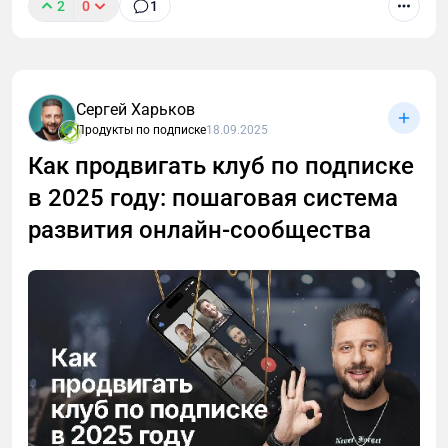
2
0
1
Клуб уже запущен, и теперь вопрос, как
масштабировать и продвигать клуб по подписке?
Сергей Харьков
Желательно с минимальными бюджетами или
Продукты по подписке
18.09.2025
вообще без них. В статье дам конкретные
Как продвигать клуб по подписке
шаблоны, которые помогут вам выстроить бизнес-
процессы для роста вашего клуба по подписке.
в 2025 году: пошаговая система
развития онлайн-сообщества