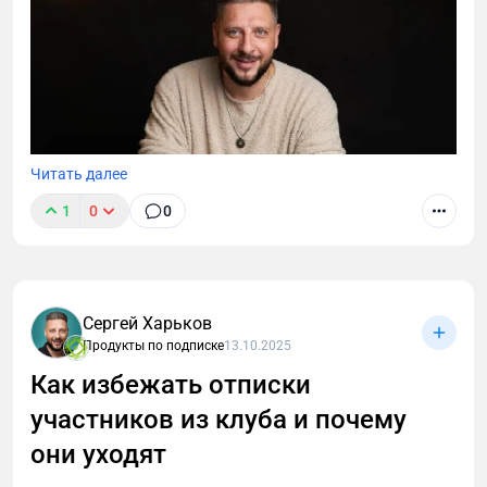
Читать далее
1
0
0
Вы запустили клуб по подписке, вложили в него
Сергей Харьков
время, душу, лучшие материалы, но люди не
Продукты по подписке
13.10.2025
спешат оформлять подписку. Почему так
Как избежать отписки
происходит?
участников из клуба и почему
они уходят