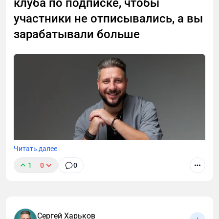
клуба по подписке, чтобы
участники не отписывались, а вы
зарабатывали больше
Читать далее
1
0
0
Как повысить стоимость подписки и не потерять
подписчиков. Это всегда тонкая грань. Завысите
цену — уйдёт половина базы. Слишком долго
Сергей Харьков