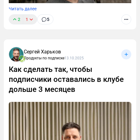
Читать далее
2
1
5
Что я вижу на практике? Большинство клубов
буксует именно на этапе продвижения. Продажи не
Сергей Харьков
растут, реклама не окупается, аудитория “думает”,
Продукты по подписке
13.10.2025
но не платит.
Как сделать так, чтобы
подписчики оставались в клубе
дольше 3 месяцев