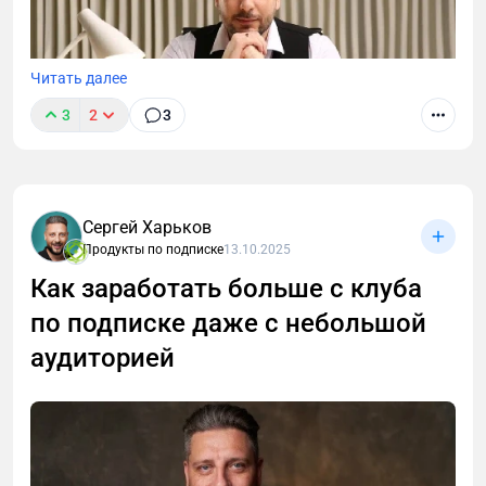
Читать далее
3
2
3
Сергей Харьков
Продукты по подписке
13.10.2025
Вы сделали запуск клуба, но появляется другая,
Как заработать больше с клуба
более глобальная проблема. Как только проходит
2–3 месяца, участники начинают один за другим
по подписке даже с небольшой
покидать клуб. Почему так происходит? И главное
аудиторией
— как это остановить?