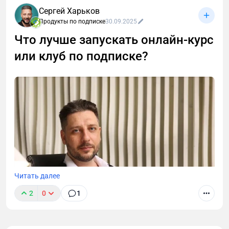
продвижения. Почему? Ответ прост: здесь удобные
Сергей Харьков
механики вовлечения и мощные инструменты
Продукты по подписке
30.09.2025
продаж. В этой статье разберём, как использовать
Telegram для продвижения клуба по подписке: от
Что лучше запускать онлайн-курс
привлечения подписчиков до удержания
или клуб по подписке?
участников.
Читать далее
2
0
1