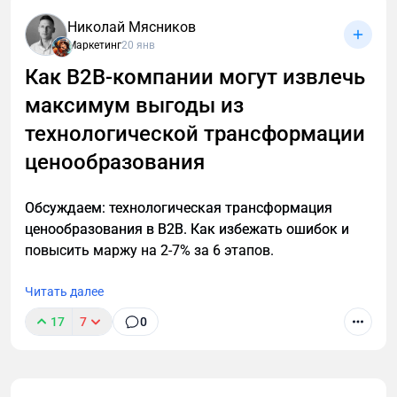
крупных производственных компаний есть
Николай Мясников
крупные мощности, советское наследие и сайт,
Маркетинг
20 янв
написанный еще на html-табличке. Обороты просто
Как B2B-компании могут извлечь
гигантские! А маркетинга нет вообще… И это
максимум выгоды из
грустно. Но!
технологической трансформации
ценообразования
Обсуждаем: технологическая трансформация
ценообразования в B2B. Как избежать ошибок и
повысить маржу на 2-7% за 6 этапов.
Читать далее
17
7
0