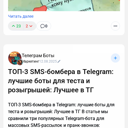
Читать далее
23
2
0
Звонки могут длиться часами, но важные моменты
часто укладываются в пару абзацев.
Транскрибация преобразует разговоры в текст,
Телеграм Боты
позволяя находить любые устные договоренности
Маркетинг
12.08.2025
буквально за секунды. Рассказываю принцип
ТОП-3 SMS-бомбера в Telegram:
работы этой технологии, способы ее применения. А
лучшие боты для теста и
также — как настроить автоматическую
расшифровку, даже если вы не разбираетесь в
розыгрышей: Лучшее в ТГ
технике.
ТОП-3 SMS-бомбера в Telegram: лучшие боты для
теста и розыгрышей: Лучшее в ТГ В статье мы
сравнили три популярных Telegram-бота для
массовых SMS-рассылок и пранк-звонков: