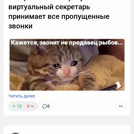
виртуальный секретарь
принимает все пропущенные
звонки
Читать далее
12
0
0
К сожалению, звонок с незнакомого номера — это
обычно спам. И вы не обязаны тратить время,
объясняя в десятый раз за день, что вам не