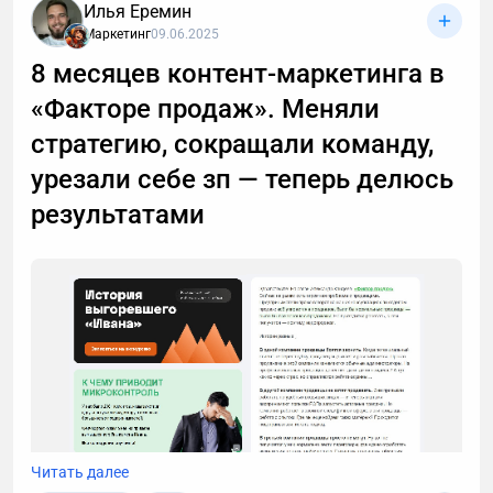
интересны кредиты, консультации и прочие услуги.
Илья Еремин
Если вы тревожитесь упустить действительно
Маркетинг
09.06.2025
важный разговор, например, ждете курьера, то я
8 месяцев контент-маркетинга в
расскажу, почему стоит делегировать телефонные
«Факторе продаж». Меняли
звонки мне.
стратегию, сокращали команду,
урезали себе зп — теперь делюсь
результатами
Читать далее