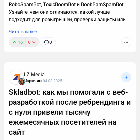
RoboSpamBot, ToxicBoomBot и BoobBamSpamBot.
Узнайте, чем они отличаются, какой лучше
подходит для розыгрышей, проверки защиты или
аналитики, а также о важных правилах легального
Читать далее
использования инструментов.
16
0
0
LZ Media
Маркетинг
04.08.2025
Skladbot: как мы помогали с веб-
разработкой после ребрендинга и
с нуля привели тысячу
ежемесячных посетителей на
сайт