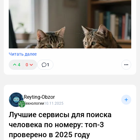
Читать далее
4
0
1
Reyting-Obzor
Технологии
10.11.2025
Лучшие сервисы для поиска
человека по номеру: топ-3
История, которая заставит вас пересмотреть
подход к автоматизации. Компания внедрила
проверено в 2025 году
«умного» ИИ-ассистента для обработки входящих