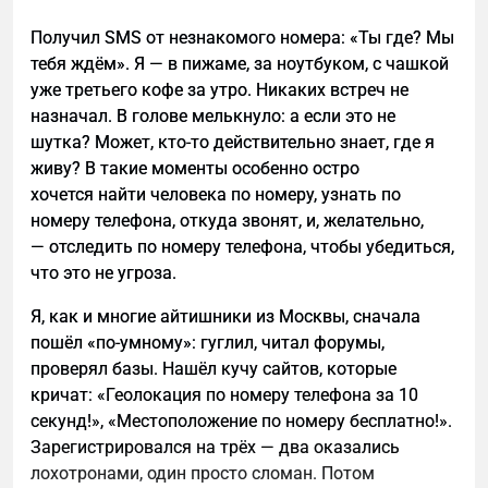
обращений. Первый месяц — рост лидов на 140%.
Получил SMS от незнакомого номера: «Ты где? Мы
Третий месяц — хаос в CRM, демотивированные
тебя ждём». Я — в пижаме, за ноутбуком, с чашкой
менеджеры и нулевой рост продаж. Как так
уже третьего кофе за утро. Никаких встреч не
получилось? Разбираем три ключевые ошибки.
назначал. В голове мелькнуло: а если это не
шутка? Может, кто-то действительно знает, где я
живу? В такие моменты особенно остро
хочется найти человека по номеру, узнать по
номеру телефона, откуда звонят, и, желательно,
— отследить по номеру телефона, чтобы убедиться,
что это не угроза.
Я, как и многие айтишники из Москвы, сначала
пошёл «по-умному»: гуглил, читал форумы,
проверял базы. Нашёл кучу сайтов, которые
кричат: «Геолокация по номеру телефона за 10
секунд!», «Местоположение по номеру бесплатно!».
Зарегистрировался на трёх — два оказались
лохотронами, один просто сломан. Потом