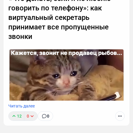
говорить по телефону»: как
виртуальный секретарь
принимает все пропущенные
звонки
Читать далее
12
0
0
К сожалению, звонок с незнакомого номера — это
обычно спам. И вы не обязаны тратить время,