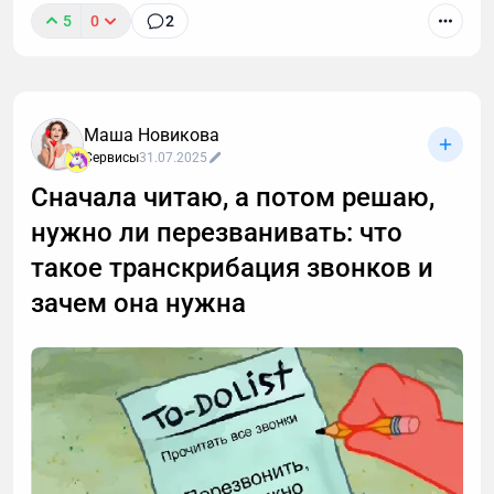
5
0
2
Ещё десять лет назад работа без офиса
воспринималась как временное решение,
Маша Новикова
привилегия айтишников или вынужденный
Сервисы
31.07.2025
компромисс. Сегодня это устойчивая модель,
Сначала читаю, а потом решаю,
которая меняет экономику, города и образ жизни
миллионов людей.
нужно ли перезванивать: что
такое транскрибация звонков и
зачем она нужна