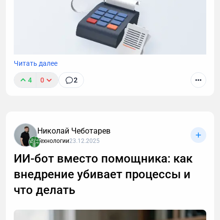
Читать далее
4
0
2
В этом посте я расскажу, как подключить
облачную кассу к интернет-магазину и какие
действия обязательны по закону. Схема простая и
одинаковая для ИП и ООО.
Николай Чеботарев
Технологии
23.12.2025
ИИ-бот вместо помощника: как
внедрение убивает процессы и
что делать