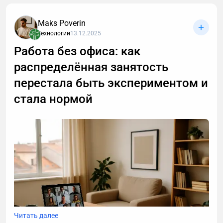
объясняя в десятый раз за день, что вам не
интересны кредиты, консультации и прочие услуги.
Maks Poverin
Если вы тревожитесь упустить действительно
Технологии
13.12.2025
важный разговор, например, ждете курьера, то я
Работа без офиса: как
расскажу, почему стоит делегировать телефонные
распределённая занятость
звонки мне.
перестала быть экспериментом и
стала нормой
Читать далее