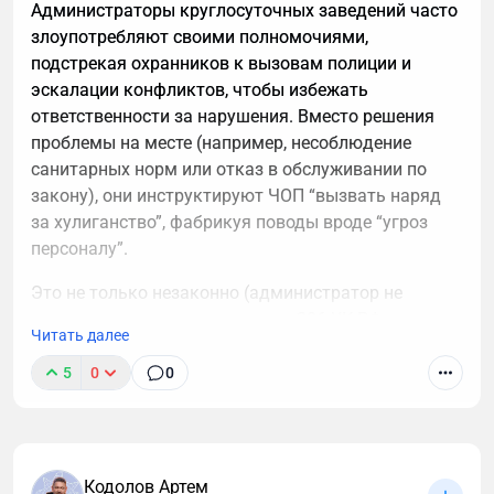
Администраторы круглосуточных заведений часто
злоупотребляют своими полномочиями,
подстрекая охранников к вызовам полиции и
эскалации конфликтов, чтобы избежать
ответственности за нарушения. Вместо решения
проблемы на месте (например, несоблюдение
санитарных норм или отказ в обслуживании по
закону), они инструктируют ЧОП “вызвать наряд
за хулиганство”, фабрикуя поводы вроде “угроз
персоналу”.
Это не только незаконно (администратор не
вправе подменять полицию, ст. 286 УК РФ за
Читать далее
превышение полномочий), но и приводит к
штрафам для заведения по КоАП РФ (до 30 000
5
0
0
руб. за нарушение прав потребителей).
При повторении фиксируйте их указания на видео
— это ключевой аргумент для жалобы в
Кодолов Артем