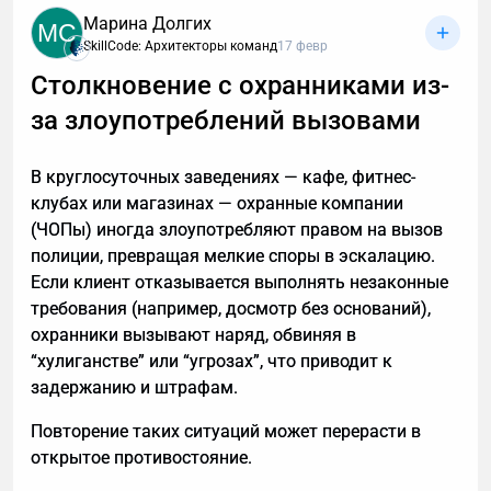
ролей, дефицитов и точек усиления. Разбираем, как
Марина Долгих
MC
инженерная логика легла в основу системного
SkillCode: Архитекторы команд
17 февр
подхода к командам и почему движение нельзя
Столкновение с охранниками из-
начинать, пока не понятны ключевые параметры
всей конструкции.
за злоупотреблений вызовами
В круглосуточных заведениях — кафе, фитнес-
клубах или магазинах — охранные компании
(ЧОПы) иногда злоупотребляют правом на вызов
полиции, превращая мелкие споры в эскалацию.
Если клиент отказывается выполнять незаконные
требования (например, досмотр без оснований),
охранники вызывают наряд, обвиняя в
“хулиганстве” или “угрозах”, что приводит к
задержанию и штрафам.
Повторение таких ситуаций может перерасти в
открытое противостояние.