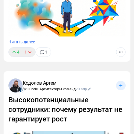
Читать далее
4
1
1
Навык решения проблем часто остаётся
«невидимой» компетенцией при найме. Между тем
именно он определяет, насколько быстро команда
выходит из сбоев. Разбираем, как оценивать этот
Кодолов Артем
навык на разных уровнях и что говорят данные
SkillCode: Архитекторы команд
20 апр
SkillCode о среднем менеджменте.
Высокопотенциальные
сотрудники: почему результат не
гарантирует рост