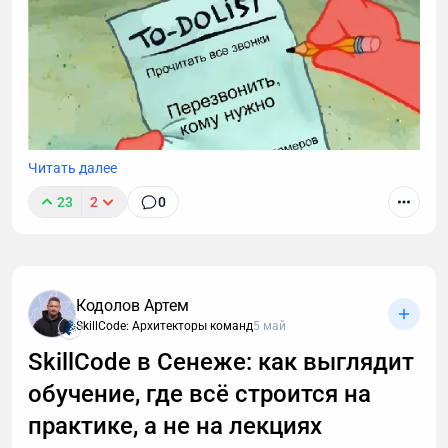
Читать далее
23
2
0
Звонки могут длиться часами, но важные моменты
часто укладываются в пару абзацев.
Транскрибация преобразует разговоры в текст,
Кодолов Артем
позволяя находить любые устные договоренности
SkillCode: Архитекторы команд
5 май
буквально за секунды. Рассказываю принцип
SkillCode в Сенеже: как выглядит
работы этой технологии, способы ее применения. А
обучение, где всё строится на
также — как настроить автоматическую
расшифровку, даже если вы не разбираетесь в
практике, а не на лекциях
технике.