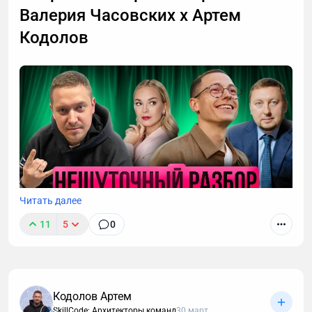
Валерия Часовских х Артем
Кодолов
Читать далее
11
5
0
Кодолов Артем
SkillCode: Архитекторы команд
30 март