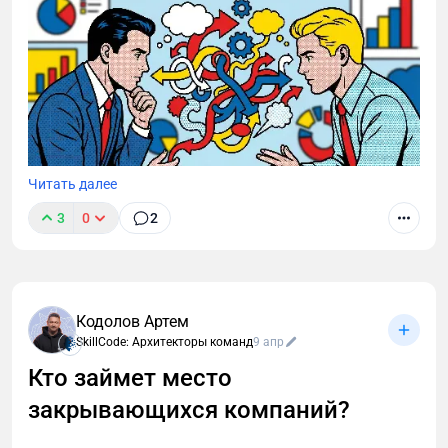
Читать далее
3
0
2
Компании часто формируют кадровый резерв на
основе текущих результатов сотрудников. Но
сильный результат не всегда означает высокий
потенциал. Разбираем, как бизнес определяет
Кодолов Артем
высокопотенциальных сотрудников и почему без
SkillCode: Архитекторы команд
9 апр
системной оценки возрастает риск ошибок.
Кто займет место
закрывающихся компаний?