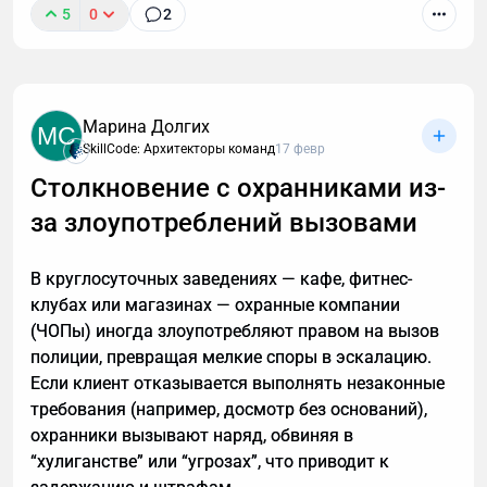
5
0
2
Сильная команда не возникает автоматически из
сильных людей. Часто проблема не в сотрудниках,
а в том, что бизнес собирает их без понимания
ролей, дефицитов и точек усиления. Разбираем, как
Марина Долгих
MC
инженерная логика легла в основу системного
SkillCode: Архитекторы команд
17 февр
подхода к командам и почему движение нельзя
Столкновение с охранниками из-
начинать, пока не понятны ключевые параметры
всей конструкции.
за злоупотреблений вызовами
В круглосуточных заведениях — кафе, фитнес-
клубах или магазинах — охранные компании
(ЧОПы) иногда злоупотребляют правом на вызов
полиции, превращая мелкие споры в эскалацию.
Если клиент отказывается выполнять незаконные
требования (например, досмотр без оснований),
охранники вызывают наряд, обвиняя в
“хулиганстве” или “угрозах”, что приводит к