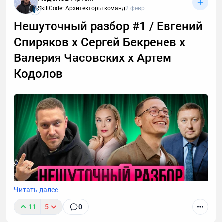
кейсов через компетенции команды и работу с HR-
SkillCode: Архитекторы команд
2 февр
профайлингом. Плюс — прогулка по Сенеже и
Нешуточный разбор #1 / Евгений
выставка Велкова.
Спиряков х Сергей Бекренев х
Валерия Часовских х Артем
Кодолов
Читать далее
11
5
0