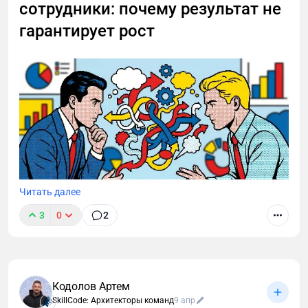
сотрудники: почему результат не
гарантирует рост
Читать далее
3
0
2
Компании часто формируют кадровый резерв на
основе текущих результатов сотрудников. Но
сильный результат не всегда означает высокий
потенциал. Разбираем, как бизнес определяет
Кодолов Артем
высокопотенциальных сотрудников и почему без
SkillCode: Архитекторы команд
9 апр