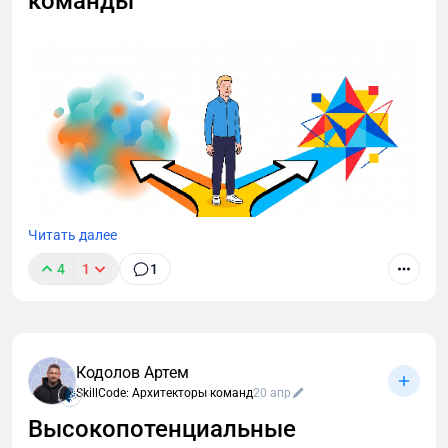
команды
Читать далее
4
1
1
Навык решения проблем часто остаётся
«невидимой» компетенцией при найме. Между тем
именно он определяет, насколько быстро команда
выходит из сбоев. Разбираем, как оценивать этот
Кодолов Артем
навык на разных уровнях и что говорят данные
SkillCode: Архитекторы команд
20 апр
SkillCode о среднем менеджменте.
Высокопотенциальные