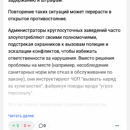
задержанию и штрафам.
Повторение таких ситуаций может перерасти в
открытое противостояние.
Администраторы круглосуточных заведений часто
злоупотребляют своими полномочиями,
подстрекая охранников к вызовам полиции и
эскалации конфликтов, чтобы избежать
ответственности за нарушения. Вместо решения
проблемы на месте (например, несоблюдение
санитарных норм или отказ в обслуживании по
закону), они инструктируют ЧОП “вызвать наряд
за хулиганство”, фабрикуя поводы вроде “угроз
персоналу”.
Это не только незаконно (администратор не
вправе подменять полицию, ст. 286 УК РФ за
Читать далее
превышение полномочий), но и приводит к
штрафам для заведения по КоАП РФ (до 30 000
5
0
0