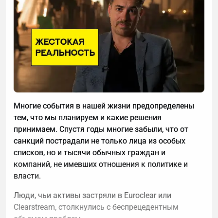
Многие события в нашей жизни предопределены
тем, что мы планируем и какие решения
Прогноз ДДС — не сложный инструмент. Это
принимаем. Спустя годы многие забыли, что от
таблица с плановыми поступлениями и выплатами
санкций пострадали не только лица из особых
по дням на несколько недель вперед. Она
списков, но и тысячи обычных граждан и
показывает, когда придут деньги от клиентов,
компаний, не имевших отношения к политике и
когда нужно платить по обязательствам и есть ли
власти.
между этими датами разрыв — до того, как он
возник.
Люди, чьи активы застряли в Euroclear или
Clearstream, столкнулись с беспрецедентным
Ошибка вторая: работа с усредненными