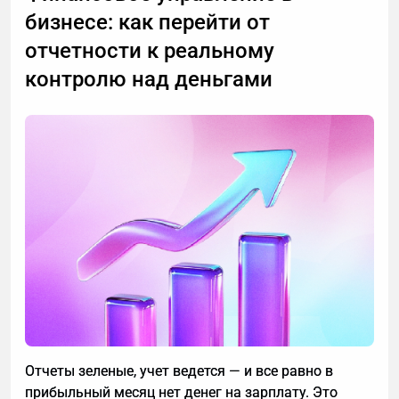
расскажу, почему стоит делегировать телефонные
бизнесе: как перейти от
звонки мне.
отчетности к реальному
контролю над деньгами
Отчеты зеленые, учет ведется — и все равно в
прибыльный месяц нет денег на зарплату. Это