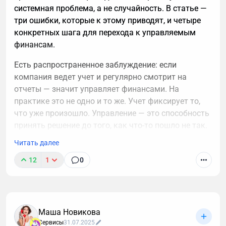
системная проблема, а не случайность. В статье —
три ошибки, которые к этому приводят, и четыре
конкретных шага для перехода к управляемым
финансам.
Есть распространенное заблуждение: если
компания ведет учет и регулярно смотрит на
отчеты — значит управляет финансами. На
практике это не одно и то же. Учет фиксирует то,
что уже произошло. Управление — это способность
принять решение до того, как что-то пошло не так.
И именно здесь у большинства компаний — пробел.
Читать далее
В чем проблема
12
1
0
Бизнес закрывает месяц с прибылью 2 млн.
Руководитель видит это в отчете и принимает
решение о новом проекте. Через две недели
Маша Новикова
возникает кассовый разрыв — нет денег на
Сервисы
31.07.2025