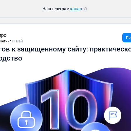
Наш телеграм
канал
про
По
кетинг
31 май
гов к защищенному сайту: практическ
одство