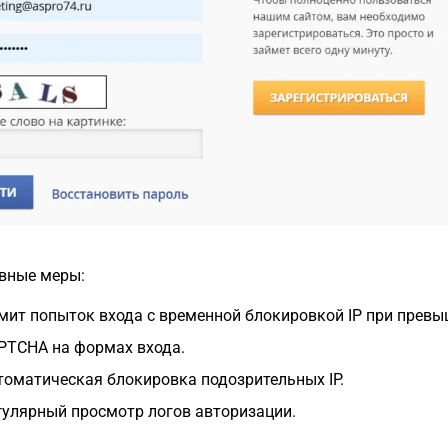
вные меры:
мит попыток входа с временной блокировкой IP при превы
PTCHA на формах входа.
томатическая блокировка подозрительных IP.
гулярный просмотр логов авторизации.