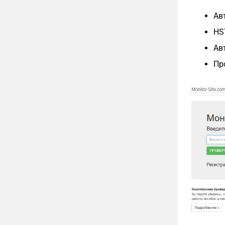
Ав
HS
Ав
Пр