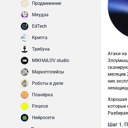
Продвижение
Мяудза
EdTech
Крипта
Трибуна
Атаки на
MIKHAILOV studio
Злоумышл
сканирую
Маркетплейсы
месяцев 
них эксп
Роботы в деле
незащищ
Планёрка
Хорошая 
Finance
которые 
Разбирае
Нейросети
Шаг 1. 