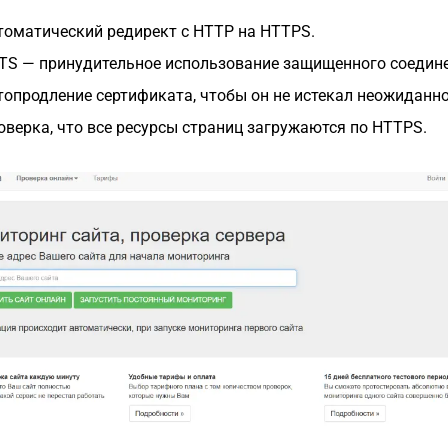
томатический редирект с HTTP на HTTPS.
TS — принудительное использование защищенного соедине
топродление сертификата, чтобы он не истекал неожиданно
оверка, что все ресурсы страниц загружаются по HTTPS.