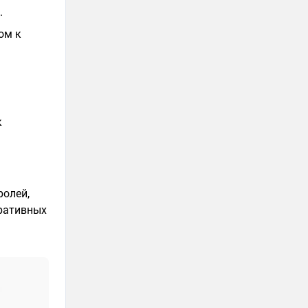
.
ом к
к
ролей,
ративных