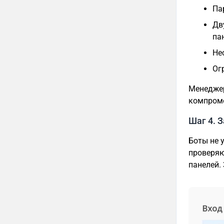
Па
Дв
па
Не
Ог
Менеджер
компроме
Шаг 4. 
Боты не 
проверяю
панелей.