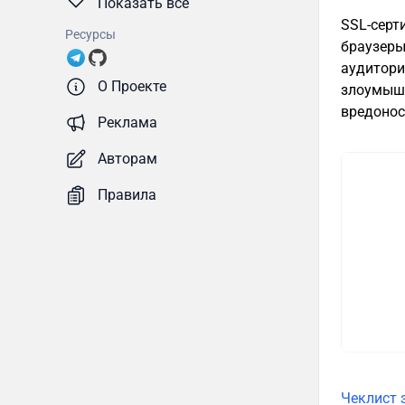
Показать все
SSL-серт
Ресурсы
браузеры
аудитори
О Проекте
злоумышл
вредонос
Реклама
Авторам
Правила
Чеклист 