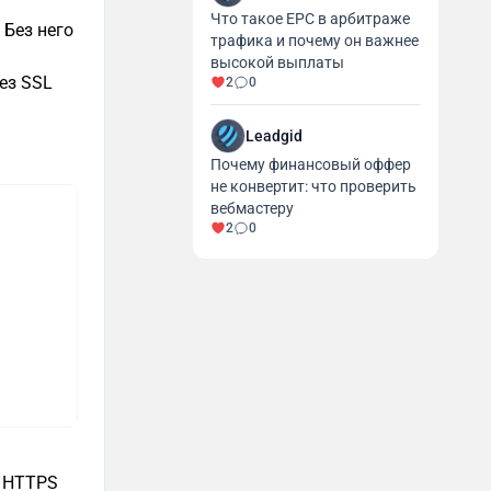
Что такое EPC в арбитраже
 Без него
трафика и почему он важнее
высокой выплаты
ез SSL
2
0
Leadgid
Почему финансовый оффер
не конвертит: что проверить
вебмастеру
2
0
и HTTPS