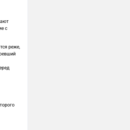
нают
ие с
тся реже,
аревший
еред
второго