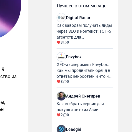
Лучшее в этом месяце
Digital Radar
Как заводам получать лиды
через SEO и контекст: ТОП-5
агентств для
3
0
промышленности и
производства
Envybox
GEO-эксперимент Envybox:
 9
как мы продвигали бренд в
ство из
ответах нейросетей и что из
3
0
этого вышло
Андрей Снегирёв
ры,
Как выбрать сервис для
ры.
покупки авто из Азии
2
0
Leadgid