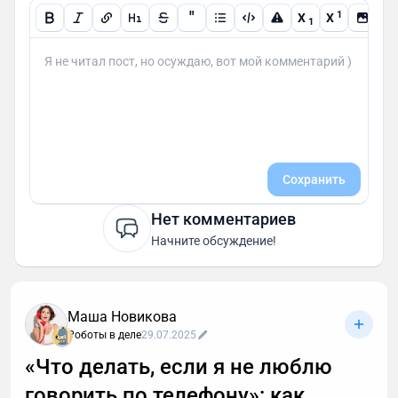
"
1
X
X
1
Сохранить
Нет комментариев
Начните обсуждение!
Маша Новикова
Роботы в деле
29.07.2025
«Что делать, если я не люблю
говорить по телефону»: как