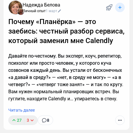
интересны кредиты, консультации и прочие услуги.
Надежда Белова
Если вы тревожитесь упустить действительно
Личный опыт
1 март
важный разговор, например, ждете курьера, то я
Почему «Планёрка» — это
расскажу, почему стоит делегировать телефонные
заебись: честный разбор сервиса,
звонки мне.
который заменил мне Calendly
Давайте по-честному. Вы эксперт, коуч, репетитор,
психолог или просто человек, у которого куча
созвонов каждый день. Вы устали от бесконечных
«а давай в среду?» — «нет, в среду не могу» — «а в
четверг?» — «четверг тоже занят» — и так по кругу.
Вам нужен нормальный планировщик встреч. Вы
гуглите, находите Calendly и… упираетесь в стену.
Читать далее
27
3
8