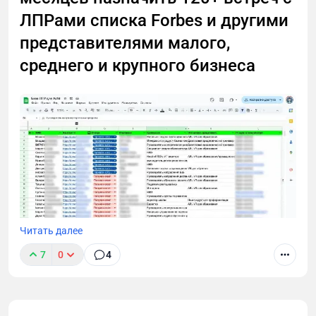
ЛПРами списка Forbes и другими
представителями малого,
среднего и крупного бизнеса
Читать далее
7
0
4
В этом лонгриде я расскажу, как через тернии проб
и ошибок пришел к технологии cold outreach для
лидогенерации в B2B и Tech. Поделюсь выводами,