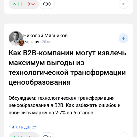
11
0
0
В B2B нечасто встретишь четко сформулированное
позиционирование компании. Нет, точнее не так. В
В2В позиционирования практически нет. У многих
крупных производственных компаний есть
Николай Мясников
крупные мощности, советское наследие и сайт,
Маркетинг
20 янв
написанный еще на html-табличке. Обороты просто
Как B2B-компании могут извлечь
гигантские! А маркетинга нет вообще… И это
максимум выгоды из
грустно. Но!
технологической трансформации
ценообразования
Обсуждаем: технологическая трансформация
ценообразования в B2B. Как избежать ошибок и
повысить маржу на 2-7% за 6 этапов.
Читать далее