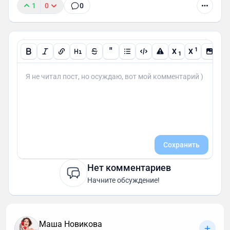
1
0
0
"
1
X
X
1
Сохранить
Нет комментариев
Начните обсуждение!
Маша Новикова