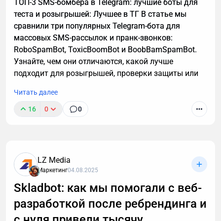
ТОП-3 SMS-бомбера в Telegram: лучшие боты для
теста и розыгрышей: Лучшее в ТГ В статье мы
сравнили три популярных Telegram-бота для
массовых SMS-рассылок и пранк-звонков:
RoboSpamBot, ToxicBoomBot и BoobBamSpamBot.
Узнайте, чем они отличаются, какой лучше
подходит для розыгрышей, проверки защиты или
аналитики, а также о важных правилах легального
Читать далее
использования инструментов.
16
0
0
LZ Media
Маркетинг
04.08.2025
Skladbot: как мы помогали с веб-
разработкой после ребрендинга и
с нуля привели тысячу