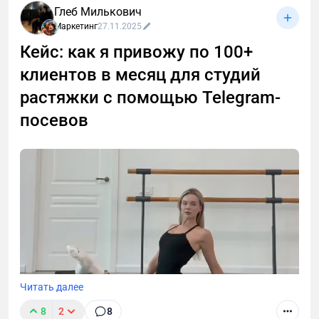
которые сделал после тысяч (!) холодных диалогов
Глеб Милькович
с малым, средним и крупным бизнесом.
Маркетинг
27.11.2025
Кейс: как я привожу по 100+
клиентов в месяц для студий
растяжки с помощью Telegram-
посевов
Читать далее
8
2
8