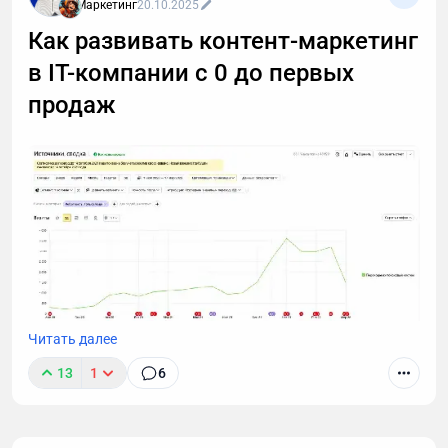
Москве.
Маркетинг
20.10.2025
Как развивать контент-маркетинг
в IT-компании с 0 до первых
продаж
Читать далее
Работая маркетологом в компании, которая
13
1
6
занималась IT-аутсорсом я начал строить
продвижение с помощью SEO, контекстной
рекламы, упаковки коммерческих материалов,