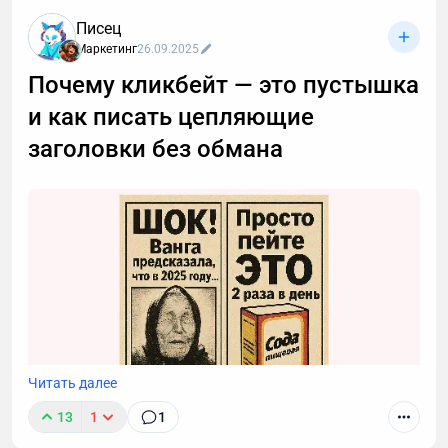
развития стратегии и навыков продаж внутри
Писец
компании. В начале 2021 года была переписана
Маркетинг
26.09.2025
маркетинговая стратегия, в рамках которой было
принято решение развивать контент-маркетинг.
Почему кликбейт — это пустышка
и как писать цепляющие
заголовки без обмана
Читать далее
13
1
1
Авторы хотят, чтобы их статью заметили, и ради