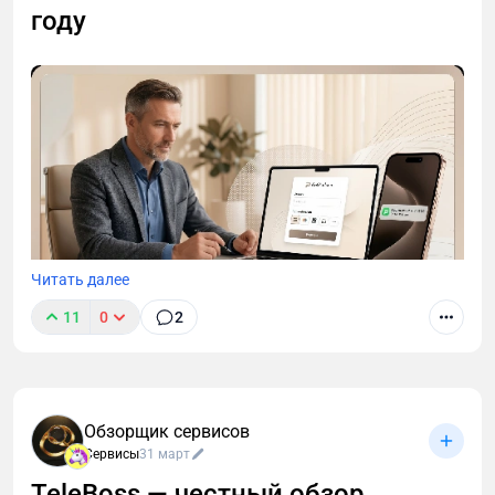
году
Читать далее
11
0
2
Банки обязаны отслеживать подозрительную
активность. Регулярные переводы на карту от
разных людей — именно она. Счёт замораживают
без предупреждения. Параллельно налоговая ждёт
Обзорщик сервисов
чеки на каждый платёж — и штрафует, если их нет:
Сервисы
31 март
20% от суммы за первое нарушение, 100% за
TeleBoss — честный обзор