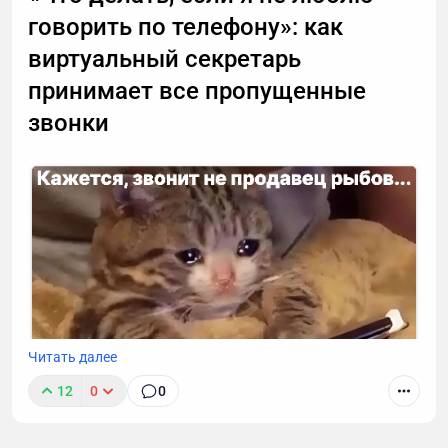
говорить по телефону»: как
виртуальный секретарь
принимает все пропущенные
звонки
Читать далее
12
0
0
К сожалению, звонок с незнакомого номера — это
обычно спам. И вы не обязаны тратить время,