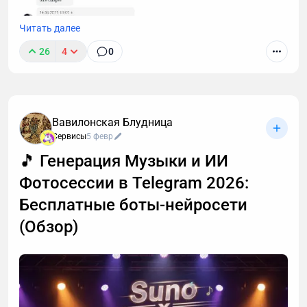
Читать далее
26
4
0
Вавилонская Блудница
Мне в поддержку недавно написали, что я
Сервисы
5 февр
обсчитался и вместо 2 часов расшифровал только
🎵 Генерация Музыки и ИИ
120 минут. Причем уже не первая такая претензия.
Фотосессии в Telegram 2026:
Я решил разобраться, откуда ноги растут 🦶
Бесплатные боты-нейросети
(Обзор)