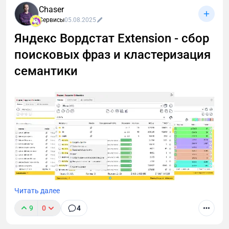
тарифы, сравнение с конкурентами и промокод
Chaser
DIGITAL на скидку 10%.
Сервисы
05.08.2025
Яндекс Вордстат Extension - сбор
поисковых фраз и кластеризация
семантики
Читать далее
Всем привет! Меня зовут Симагин Андрей, и я рад
сообщить о выходе новой версии браузерного
9
0
4
расширения «Яндекс Вордстат Extension», в