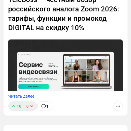
повторное. GetPlatinum закрывает оба сценария
автоматически.
российского аналога Zoom 2026:
тарифы, функции и промокод
DIGITAL на скидку 10%
Читать далее
10
0
1
Zoom недоступен, а искать замену некогда?
Разобрала TeleBoss — российский сервис для
вебинаров и созвонов. Внутри: честный обзор,