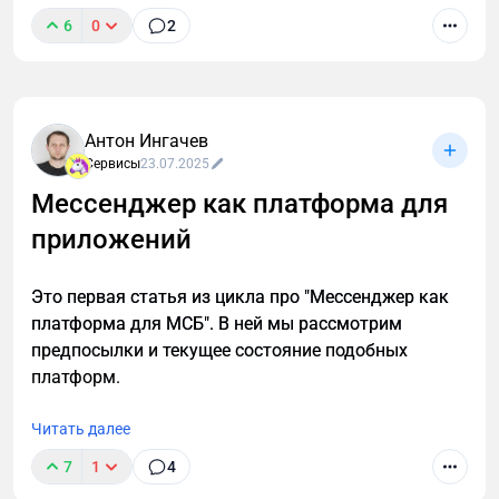
6
0
2
Коротко: Онлайн-инструмент для быстрой
визуализации структуры сайта. Помогает
согласовать ТЗ с заказчиком за минуты, а не
недели. Есть бесплатный тариф для старта.
Антон Ингачев
Сервисы
23.07.2025
Мессенджер как платформа для
приложений
Это первая статья из цикла про "Мессенджер как
платформа для МСБ". В ней мы рассмотрим
предпосылки и текущее состояние подобных
платформ.
Читать далее
7
1
4