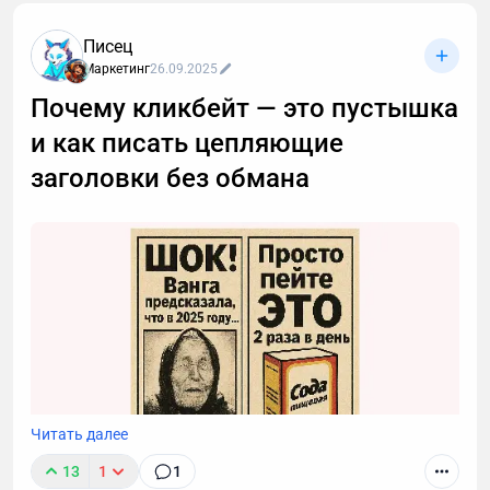
развития стратегии и навыков продаж внутри
Писец
компании. В начале 2021 года была переписана
Маркетинг
26.09.2025
маркетинговая стратегия, в рамках которой было
принято решение развивать контент-маркетинг.
Почему кликбейт — это пустышка
и как писать цепляющие
заголовки без обмана
Читать далее
13
1
1