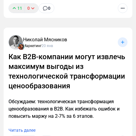
11
0
0
В B2B нечасто встретишь четко сформулированное
позиционирование компании. Нет, точнее не так. В
В2В позиционирования практически нет. У многих
крупных производственных компаний есть
Николай Мясников
крупные мощности, советское наследие и сайт,
Маркетинг
20 янв
написанный еще на html-табличке. Обороты просто
Как B2B-компании могут извлечь
гигантские! А маркетинга нет вообще… И это
максимум выгоды из
грустно. Но!
технологической трансформации
ценообразования
Обсуждаем: технологическая трансформация
ценообразования в B2B. Как избежать ошибок и
повысить маржу на 2-7% за 6 этапов.
Читать далее