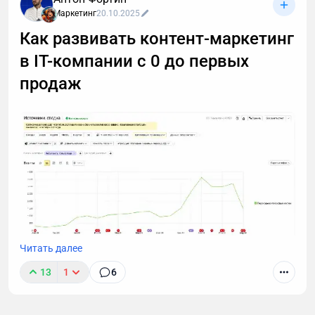
Москве.
Маркетинг
20.10.2025
Как развивать контент-маркетинг
в IT-компании с 0 до первых
продаж
Читать далее
Работая маркетологом в компании, которая
13
1
6
занималась IT-аутсорсом я начал строить
продвижение с помощью SEO, контекстной
рекламы, упаковки коммерческих материалов,