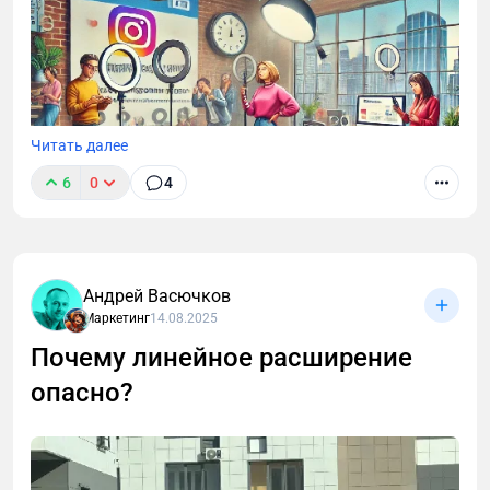
Читать далее
6
0
4
Андрей Васючков
Маркетинг
14.08.2025
Почему линейное расширение
опасно?
Минэкономразвития России и Ассоциации «Мой
бизнес – мои возможности» провели исследование
на тему использования социальных сетей и
мессенджеров в продвижении малого и среднего