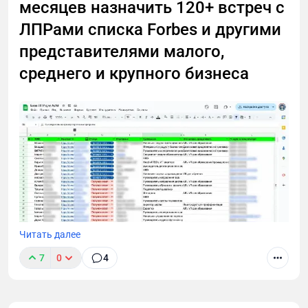
месяцев назначить 120+ встреч с
ЛПРами списка Forbes и другими
представителями малого,
среднего и крупного бизнеса
Читать далее
7
0
4
В этом лонгриде я расскажу, как через тернии проб
и ошибок пришел к технологии cold outreach для
лидогенерации в B2B и Tech. Поделюсь выводами,