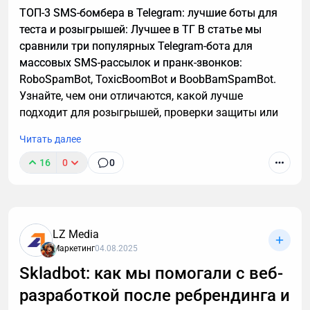
ТОП-3 SMS-бомбера в Telegram: лучшие боты для
теста и розыгрышей: Лучшее в ТГ В статье мы
сравнили три популярных Telegram-бота для
массовых SMS-рассылок и пранк-звонков:
RoboSpamBot, ToxicBoomBot и BoobBamSpamBot.
Узнайте, чем они отличаются, какой лучше
подходит для розыгрышей, проверки защиты или
аналитики, а также о важных правилах легального
Читать далее
использования инструментов.
16
0
0
LZ Media
Маркетинг
04.08.2025
Skladbot: как мы помогали с веб-
разработкой после ребрендинга и