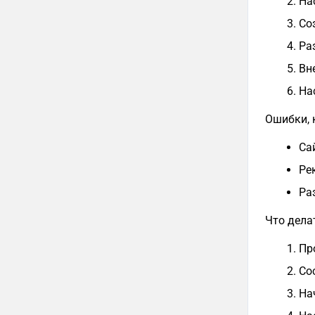
На
Со
Ра
Вн
На
Ошибки, 
Са
Ре
Ра
Что дела
Пр
Со
На