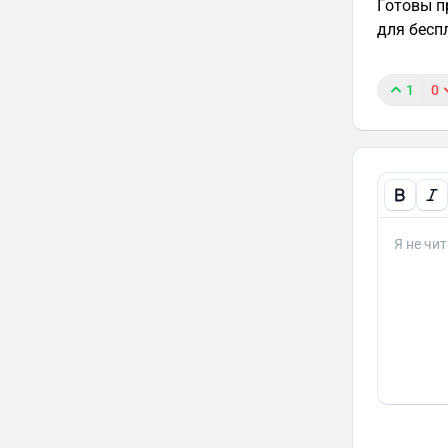
Готовы п
для бесп
1
0