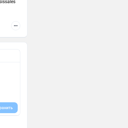
issales
ранить