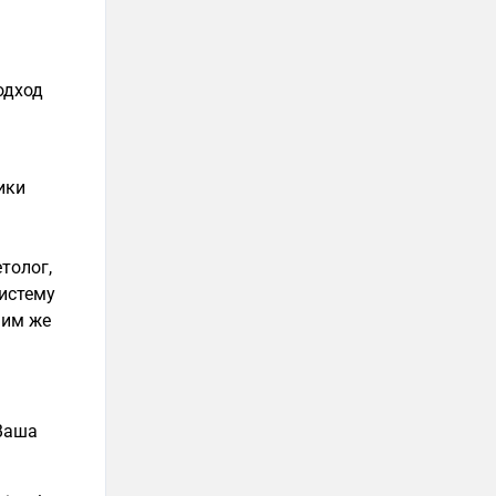
одход
ики
толог,
систему
шим же
 Ваша