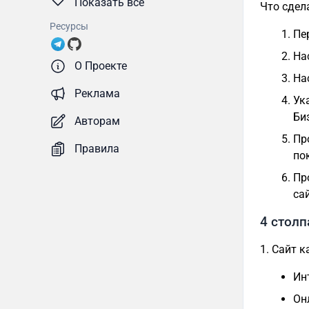
Показать все
Что сдел
Ресурсы
Пе
На
О Проекте
На
Реклама
Ук
Би
Авторам
Пр
Правила
по
Пр
са
4 стол
1. Сайт 
Ин
Он