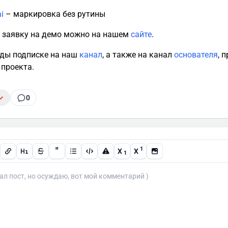
i
– маркировка без рутины
 заявку на демо можно на нашем
сайте
.
ды подписке на наш
канал
, а также на канал
основателя
, 
 проекта.
0
"
1
X
X
1