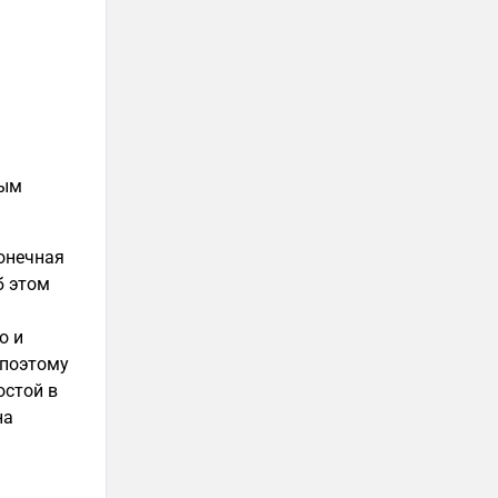
мым
онечная
б этом
о и
 поэтому
стой в
на