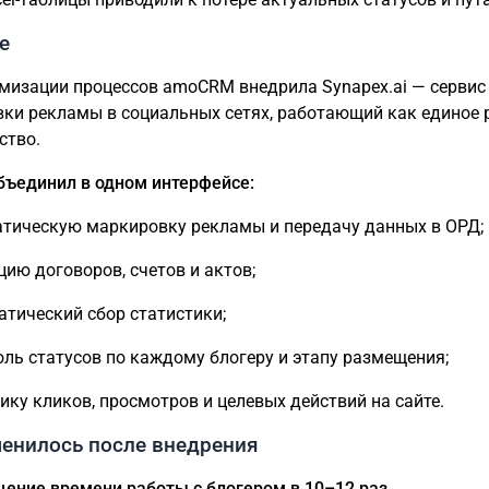
е
мизации процессов amoCRM внедрила Synapex.ai — сервис
ки рекламы в социальных сетях, работающий как единое 
ство.
бъединил в одном интерфейсе:
атическую маркировку рекламы и передачу данных в ОРД;
цию договоров, счетов и актов;
атический сбор статистики;
оль статусов по каждому блогеру и этапу размещения;
тику кликов, просмотров и целевых действий на сайте.
менилось после внедрения
щение времени работы с блогером в 10–12 раз