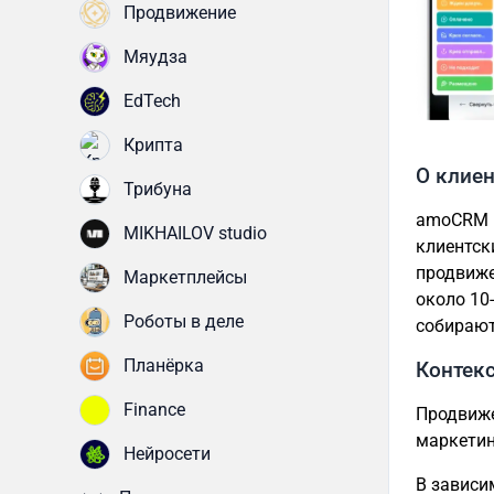
Продвижение
Мяудза
EdTech
Крипта
О клиен
Трибуна
amoCRM —
MIKHAILOV studio
клиентск
продвиже
Маркетплейсы
около 10
Роботы в деле
собирают
Планёрка
Контек
Finance
Продвиже
маркетин
Нейросети
В зависи