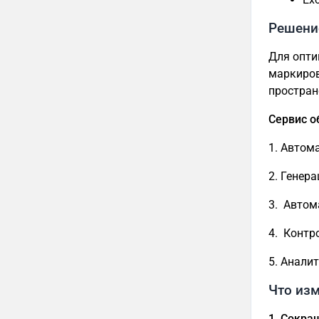
Решени
Для опти
маркиров
простран
Сервис о
1. Автом
2. Генера
3. Автом
4. Контр
5. Анали
Что из
1. Сокра