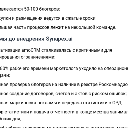
ивлекается 50-100 блогеров;
купки и размещения ведутся в сжатые сроки;
льшая часть процессов лежит на небольшой команде.
мы до внедрения Synapex.ai
атизации amoCRM сталкивалась с критичными для
рования ограничениями:
 80% рабочего времени маркетолога уходило на операцион
дачи;
чная проверка блогеров на наличие в реестре Роскомнадзо
чное создание договоров, счетов и актов с риском ошибок;
чная маркировка рекламы и передача статистики в ОРД;
ор статистики и подача отчетности в конце месяца занима
бочих дня;
cel-таблицы приводили к потере актуальных статусов и пут