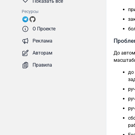
Показать все
пр
Ресурсы
за
бо
О Проекте
Пробле
Реклама
До автом
Авторам
масштаби
Правила
до
за
ру
ру
ру
сб
ра
Ex