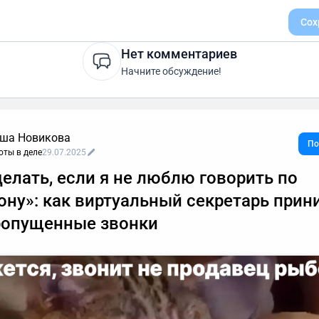
Сох
Нет комментариев
Начните обсуждение!
ша Новикова
По
оты в деле
29.07.2025
делать, если я не люблю говорить по
ону»: как виртуальный секретарь прин
ропущенные звонки