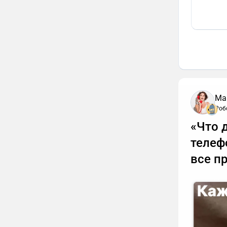
Ма
Роб
«Что 
телеф
все п