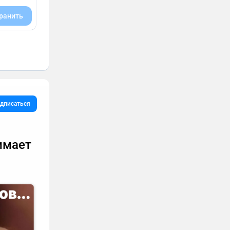
ранить
дписаться
имает