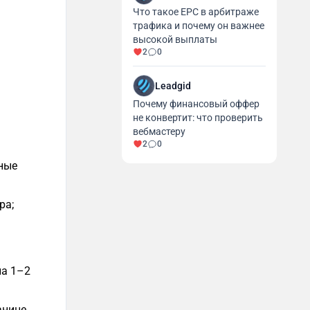
Что такое EPC в арбитраже
трафика и почему он важнее
высокой выплаты
2
0
Leadgid
Почему финансовый оффер
не конвертит: что проверить
вебмастеру
2
0
ные
ра;
ла 1–2
анице.