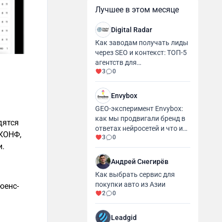
Лучшее в этом месяце
Digital Radar
Как заводам получать лиды
через SEO и контекст: ТОП-5
агентств для
3
0
промышленности и
производства
Envybox
GEO-эксперимент Envybox:
как мы продвигали бренд в
дятся
ответах нейросетей и что из
ОКОНФ,
3
0
этого вышло
и.
Андрей Снегирёв
Как выбрать сервис для
покупки авто из Азии
юенс-
2
0
Leadgid