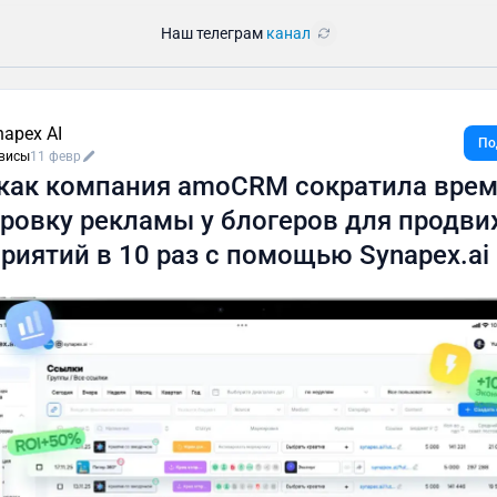
Наш телеграм
канал
napex AI
По
висы
11 февр
 как компания amoCRM сократила врем
ровку рекламы у блогеров для продв
риятий в 10 раз с помощью Synapex.ai