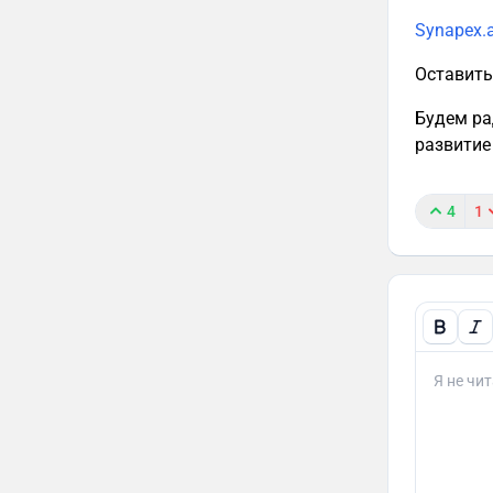
Synapex.a
Оставить
Будем ра
развитие
4
1