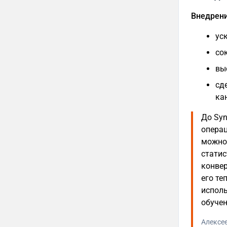
Внедрени
ус
со
вы
сд
ка
До Syn
операц
можно 
статис
конвер
его те
исполь
обучен
Алексе