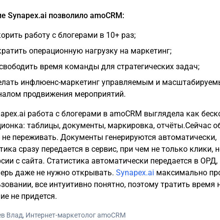
е Synapex.ai позволило amoCRM:
корить работу с блогерами в 10+ раз;
кратить операционную нагрузку на маркетинг;
свободить время команды для стратегических задач;
елать инфлюенс-маркетинг управляемым и масштабируе
налом продвижения мероприятий.
apex.ai работа с блогерами в amoCRM выглядела как беск
ионка: таблицы, документы, маркировка, отчёты.Сейчас о
не переживать. Документы генерируются автоматически,
тика сразу передается в сервис, при чем не только клики, н
сии с сайта. Статистика автоматически передается в ОРД,
перь даже не нужно открывать.
Synapex.ai
максимально про
зовании, все интуитивно понятно, поэтому тратить время 
ие не придется.
ев Влад, Интернет-маркетолог amoCRM