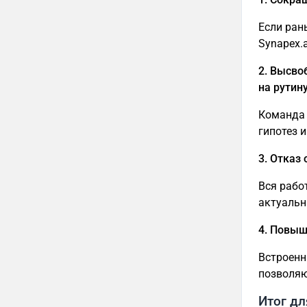
Если ран
Synapex.
2. Высво
на рутину
Команда 
гипотез 
3. Отказ 
Вся рабо
актуальн
4. Повы
Встроенн
позволяю
Итог д