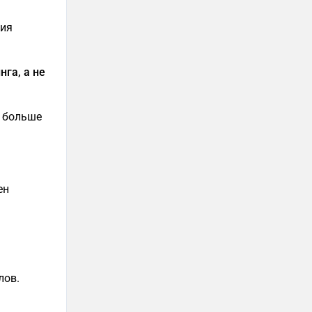
ния
га, а не
 больше
ен
лов.