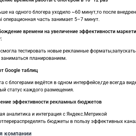
ьше на одного блогера уходило ~60 минут,то после внедре
ai операционная часть занимает 5–7 минут.
бождение времени на увеличение эффективности маркетин
:
смогла тестировать новые рекламные форматы,запускать
и заниматься планированием.
от Google таблиц
та с блогерами ведётся в одном интерфейсе,где всегда вид
ый статус каждого размещения.
шение эффективности рекламных бюджетов
ая аналитика и интеграция с Яндекс.Метрикой
тперераспределять бюджеты в пользу эффективных кана
ля компании