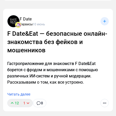
Современный педагог тратит значительную часть
времени не только на проведение уроков, но и на
подготовку: составление планов, разработку
F Date
презентаций, проверочных работ, отчетности.
Сервисы
10 июнь
Именно здесь нейросети могут существенно
облегчить процесс.
F Date&Eat — безопасные онлайн-
знакомства без фейков и
мошенников
Гастроприложение для знакомств F Date&Eat
борется с фродом и мошенниками с помощью
различных ИИ-систем и ручной модерации.
Рассказываем о том, как все устроено.
Читать далее
12
1
0