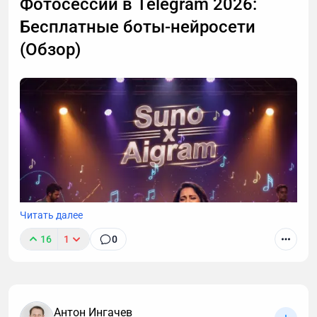
Фотосессии в Telegram 2026:
Я решил разобраться, откуда ноги растут 🦶
Бесплатные боты-нейросети
(Обзор)
Читать далее
16
1
0
Антон Ингачев