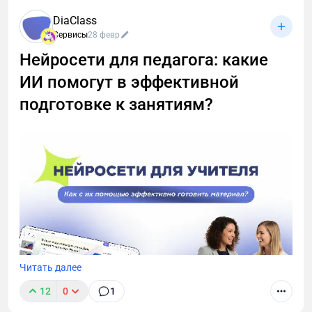
Здесь: скрытые фишки, лайфхаки для
DiaClass
бесплатников и инструкции «как быстро найти
Сервисы
28 февр
кнопку записи и не облажаться с сохранением
Нейросети для педагога: какие
созвона». Поехали разбираться, как записывать
звонки без стресса и превращать их в текст за пару
ИИ помогут в эффективной
кликов! 🚀
подготовке к занятиям?
Читать далее
12
0
1