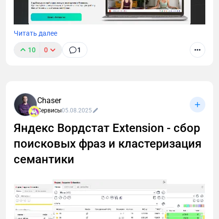
Читать далее
10
0
1
Zoom недоступен, а искать замену некогда?
Разобрала TeleBoss — российский сервис для
вебинаров и созвонов. Внутри: честный обзор,
тарифы, сравнение с конкурентами и промокод
Chaser
DIGITAL на скидку 10%.
Сервисы
05.08.2025
Яндекс Вордстат Extension - сбор
поисковых фраз и кластеризация
семантики