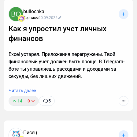
конкретными примерами между сайтами,
нативными приложениями и Telegram Mini Apps.
bullochka
BO
Речь пойдет о глобальных отличиях, которые
Сервисы
20.09.2025
сильнее всего влияют на принятие решения
Как я упростил учет личных
бизнеса о выборе того или иного сервиса/
платформы.
финансов
Excel устарел. Приложения перегружены. Твой
финансовый учет должен быть проще. В Telegram-
боте ты управляешь расходами и доходами за
секунды, без лишних движений.
Читать далее
14
0
5
Писец