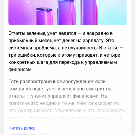
Отчеты зеленые, учет ведется — и все равно в
прибыльный месяц нет денег на зарплату. Это
системная проблема, а не случайность. В статье —
три ошибки, которые к этому приводят, и четыре
конкретных шага для перехода к управляемым
финансам.
Есть распространенное заблуждение: если
компания ведет учет и регулярно смотрит на
отчеты — значит управляет финансами. На
практике это не одно и то же. Учет фиксирует то,
что уже произошло. Управление — это способность
принять решение до того, как что-то пошло не так.
И именно здесь у большинства компаний — пробел.
Читать далее