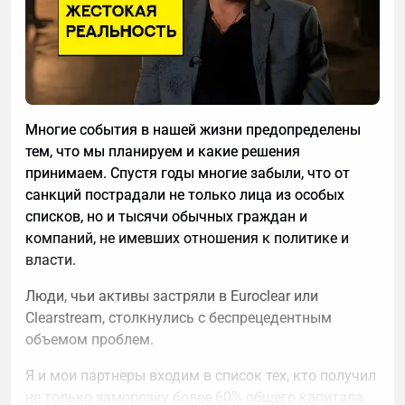
Многие события в нашей жизни предопределены
тем, что мы планируем и какие решения
Прогноз ДДС — не сложный инструмент. Это
принимаем. Спустя годы многие забыли, что от
таблица с плановыми поступлениями и выплатами
санкций пострадали не только лица из особых
по дням на несколько недель вперед. Она
списков, но и тысячи обычных граждан и
показывает, когда придут деньги от клиентов,
компаний, не имевших отношения к политике и
когда нужно платить по обязательствам и есть ли
власти.
между этими датами разрыв — до того, как он
возник.
Люди, чьи активы застряли в Euroclear или
Clearstream, столкнулись с беспрецедентным
Ошибка вторая: работа с усредненными
объемом проблем.
показателями
Я и мои партнеры входим в список тех, кто получил
Средняя маржа по бизнесу 18% выглядит
не только заморозку более 60% общего капитала,
приемлемо. Но внутри этой цифры может быть