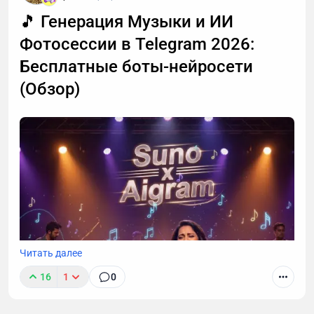
обсчитался и вместо 2 часов расшифровал только
🎵 Генерация Музыки и ИИ
120 минут. Причем уже не первая такая претензия.
Фотосессии в Telegram 2026:
Я решил разобраться, откуда ноги растут 🦶
Бесплатные боты-нейросети
(Обзор)
Читать далее
16
1
0