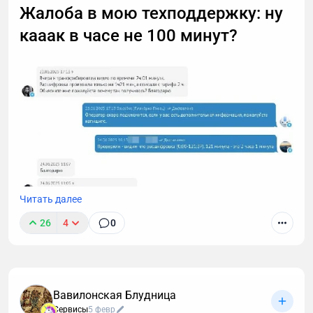
Жалоба в мою техподдержку: ну
работы этой технологии, способы ее применения. А
кааак в часе не 100 минут?
также — как настроить автоматическую
расшифровку, даже если вы не разбираетесь в
технике.
Читать далее
26
4
0
Вавилонская Блудница
Мне в поддержку недавно написали, что я
Сервисы
5 февр