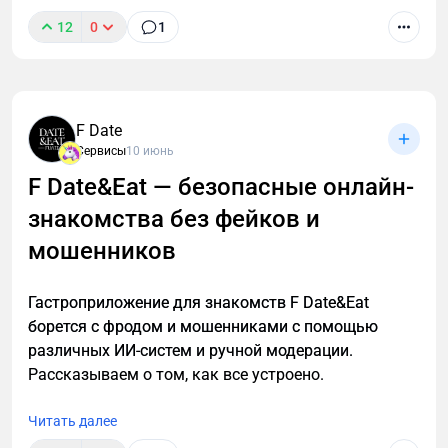
12
0
1
Современный педагог тратит значительную часть
времени не только на проведение уроков, но и на
подготовку: составление планов, разработку
F Date
презентаций, проверочных работ, отчетности.
Сервисы
10 июнь
Именно здесь нейросети могут существенно
облегчить процесс.
F Date&Eat — безопасные онлайн-
знакомства без фейков и
мошенников
Гастроприложение для знакомств F Date&Eat
борется с фродом и мошенниками с помощью
различных ИИ-систем и ручной модерации.
Рассказываем о том, как все устроено.
Читать далее