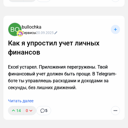
В прошлой статье обсудили идею "мессенджер как
платформа" для МСБ. В этой разберем отличия с
конкретными примерами между сайтами,
нативными приложениями и Telegram Mini Apps.
bullochka
BO
Речь пойдет о глобальных отличиях, которые
Сервисы
20.09.2025
сильнее всего влияют на принятие решения
Как я упростил учет личных
бизнеса о выборе того или иного сервиса/
платформы.
финансов
Excel устарел. Приложения перегружены. Твой
финансовый учет должен быть проще. В Telegram-
боте ты управляешь расходами и доходами за
секунды, без лишних движений.
Читать далее
14
0
5