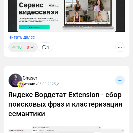
Читать далее
10
0
1
Zoom недоступен, а искать замену некогда?
Разобрала TeleBoss — российский сервис для
вебинаров и созвонов. Внутри: честный обзор,
тарифы, сравнение с конкурентами и промокод
Chaser
DIGITAL на скидку 10%.
Сервисы
05.08.2025
Яндекс Вордстат Extension - сбор
поисковых фраз и кластеризация
семантики