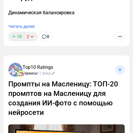
предложим комплексное решение, как
Динамическая балансировка
заблокировать спам-звонки на телефоне.
Читать далее
10
2
0
Top10 Ratings
Сервисы
12 февр
Промпты на Масленицу: ТОП-20
промптов на Масленицу для
создания ИИ-фото с помощью
нейросети