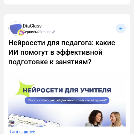
Я собрал 10 сервисов для организации созвонов.
Здесь: скрытые фишки, лайфхаки для
DiaClass
бесплатников и инструкции «как быстро найти
Сервисы
28 февр
кнопку записи и не облажаться с сохранением
Нейросети для педагога: какие
созвона». Поехали разбираться, как записывать
звонки без стресса и превращать их в текст за пару
ИИ помогут в эффективной
кликов! 🚀
подготовке к занятиям?
Читать далее