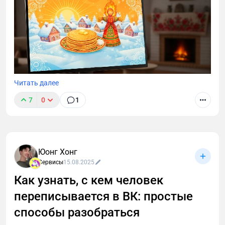
Читать далее
7
0
1
В этой статье вы узнаете о топовых ИИ-сервисах,
которые помогут вам подготовить уникальный и
атмосферный контент к Масленице, а также
найдете 20 готовых промптов для создания
Юонг Хонг
фотореалистичных натюрмортов, народных
Сервисы
15.08.2025
гуляний и эффектных кадров с символом
Как узнать, с кем человек
праздника.
переписывается в ВК: простые
способы разобраться