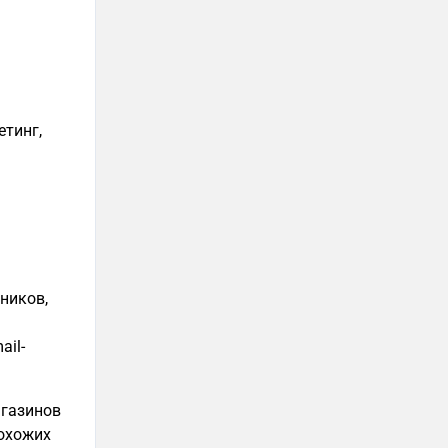
етинг,
дников,
ail-
агазинов
похожих