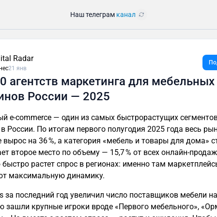
Наш телеграм
канал
ital Radar
По
нес
21 янв
0 агентств маркетинга для мебельных
инов России — 2025
й e-commerce — один из самых быстрорастущих сегментов
 в России. По итогам первого полугодия 2025 года весь рын
 вырос на 36 %, а категория «мебель и товары для дома» 
ет второе место по объему — 15,7 % от всех онлайн-продаж
 быстро растет спрос в регионах: именно там маркетплейс
ют максимальную динамику.
es за последний год увеличил число поставщиков мебели на 
ю зашли крупные игроки вроде «Первого мебельного», «Ор