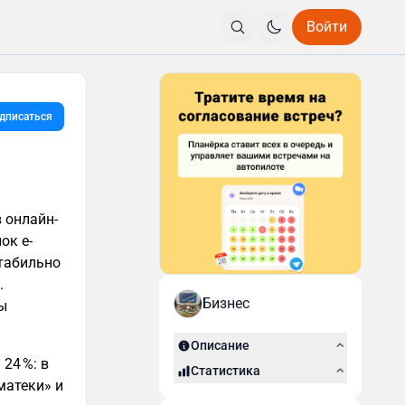
Войти
дписаться
 онлайн-
ок e-
стабильно
.
Бизнес
ы
Описание
24 %: в
Статистика
матеки» и