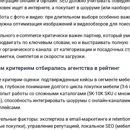
теграция онлайн и офлайн: SEO должно учитывать поведен
ловек ищет в интернете, а покупает в шоуруме (или наоборо
бота с фото и видео: при длительном выборе особенно ва
нужна оптимизация изображений и видеообзоров для поис
льного e-commerce критически важен партнер, который уме
родвигать по ключевым словам, но и выстраивать полную
у органического канала: от категоризации и посадочных с
метки, сниппетов и скорости загрузки.
м критериям отбирались агентства в рейтинг
 критерии оценки: подтвержденные кейсы в сегменте меб
в, глубокое понимание долгого цикла покупки мебели (3-6
 опыт работы со сложными каталогами (5K-10K SKU с мно
), способность интегрировать шоурумы с онлайн-каналами
плейсами.
ельные факторы: экспертиза в email-маркетинге и retentio
ые покупки), управление репутацией, локальное SEO (мебе