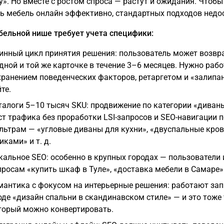
у». Но вместе с ростом спроса — растут и ожидания. Чтобы
ь мебель онлайн эффективно, стандартных подходов недо
бельной нише требует учета специфики:
инный цикл принятия решения: пользователь может возв
одной и той же карточке в течение 3–6 месяцев. Нужно рабо
хранением поведенческих факторов, ретаргетом и «залипа
те.
талоги 5–10 тысяч SKU: продвижение по категории «диван
ст трафика без проработки LSI-запросов и SEO-навигации п
льтрам — «угловые диваны для кухни», «двуспальные кров
иками» и т. д.
кальное SEO: особенно в крупных городах — пользователи 
просам «купить шкаф в Туле», «доставка мебели в Самаре»
мантика с фокусом на интерьерные решения: работают за
оде «дизайн спальни в скандинавском стиле» — и это тоже
торый можно конвертировать.