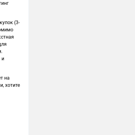
тинг
упок (3-
помимо
кстная
для
.
 и
т на
и, хотите