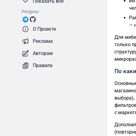
Ин
Показать все
че
Ресурсы
Ра
— 
О Проекте
Для мебе
Реклама
только п
структур
Авторам
микрораз
Правила
По каки
Основные
магазино
выбора),
фильтров
с маркет
Дополнит
(повторн