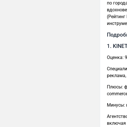
по город
вдохнове
(Рейтинг
инструме
Подроб
1. KINE
Оценка: 9
Специали
реклама,
Плюсы: ф
commerce
Минусы: 
Агентств
включая 