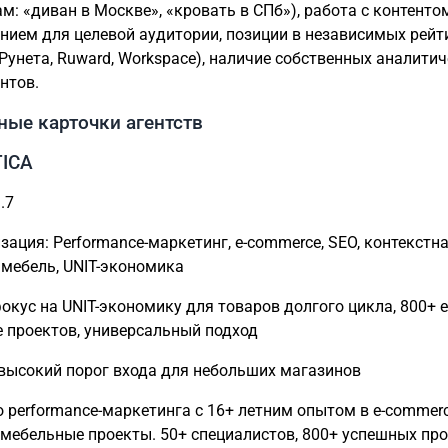
ам: «диван в Москве», «кровать в СПб»), работа с контенто
нием для целевой аудитории, позиции в независимых рейт
 Рунета, Ruward, Workspace), наличие собственных аналити
нтов.
ные карточки агентств
TICA
.7
зация: Performance-маркетинг, e-commerce, SEO, контекстн
 мебель, UNIT-экономика
окус на UNIT-экономику для товаров долгого цикла, 800+ e
 проектов, универсальный подход
высокий порог входа для небольших магазинов
о performance-маркетинга с 16+ летним опытом в e-commerc
мебельные проекты. 50+ специалистов, 800+ успешных про