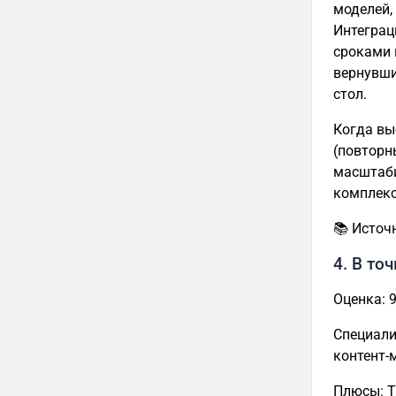
моделей,
Интеграц
сроками 
вернувши
стол.
Когда вы
(повторны
масштаби
комплекс
📚 Источ
4. В точ
Оценка: 9
Специали
контент-
Плюсы: Т