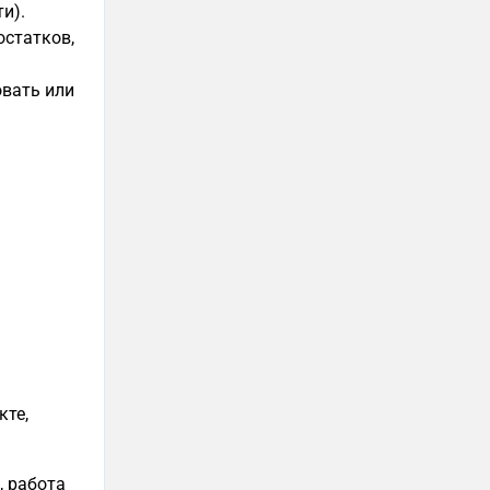
и).
остатков,
овать или
кте,
, работа