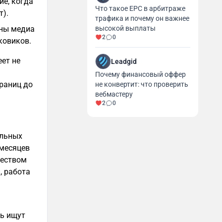
ие, когда
Что такое EPC в арбитраже
т).
трафика и почему он важнее
жны медиа
высокой выплаты
2
0
ковиков.
ет не
Leadgid
Почему финансовый оффер
траниц до
не конвертит: что проверить
вебмастеру
2
0
ельных
 месяцев
жеством
, работа
n
ль ищут