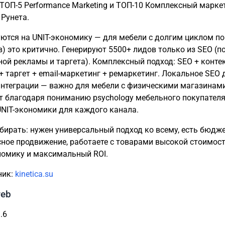
 ТОП-5 Performance Marketing и ТОП-10 Комплексный марке
 Рунета.
ются на UNIT-экономику — для мебели с долгим циклом пок
в) это критично. Генерируют 5500+ лидов только из SEO (
ной рекламы и таргета). Комплексный подход: SEO + конте
+ таргет + email-маркетинг + ремаркетинг. Локальное SEO 
нтеграции — важно для мебели с физическими магазинами
 благодаря пониманию psychology мебельного покупателя
UNIT-экономики для каждого канала.
бирать: нужен универсальный подход ко всему, есть бюдже
ное продвижение, работаете с товарами высокой стоимост
номику и максимальный ROI.
ник:
kinetica.su
web
.6