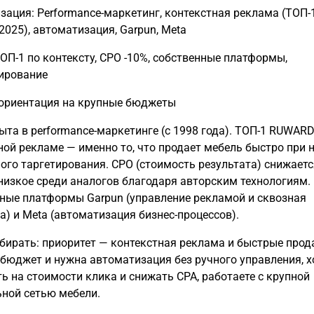
зация: Performance-маркетинг, контекстная реклама (ТОП-
025), автоматизация, Garpun, Meta
ОП-1 по контексту, СРО -10%, собственные платформы,
ирование
ориентация на крупные бюджеты
пыта в performance-маркетинге (с 1998 года). ТОП-1 RUWARD
ной рекламе — именно то, что продает мебель быстро при 
ого таргетирования. СРО (стоимость результата) снижаетс
низкое среди аналогов благодаря авторским технологиям.
ные платформы Garpun (управление рекламой и сквозная
а) и Meta (автоматизация бизнес-процессов).
бирать: приоритет — контекстная реклама и быстрые прод
бюджет и нужна автоматизация без ручного управления, х
ь на стоимости клика и снижать CPA, работаете с крупной
ной сетью мебели.