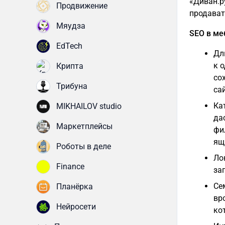
«Диван.р
Продвижение
продават
Мяудза
SEO в ме
EdTech
Дл
к 
Крипта
со
Трибуна
сай
Ка
MIKHAILOV studio
да
Маркетплейсы
фи
ящ
Роботы в деле
Ло
Finance
за
Се
Планёрка
вр
Нейросети
ко