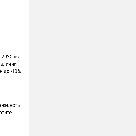
1
 2025 по
наличии
я до -10%
ажи, есть
отите