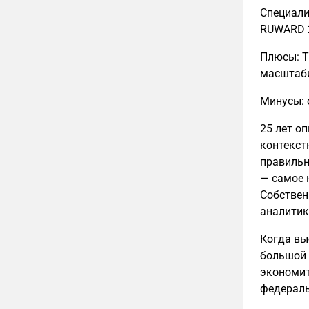
Специали
RUWARD 2
Плюсы: Т
масштаб
Минусы: 
25 лет о
контекст
правильн
— самое 
Собствен
аналитик
Когда вы
большой 
экономит
федераль