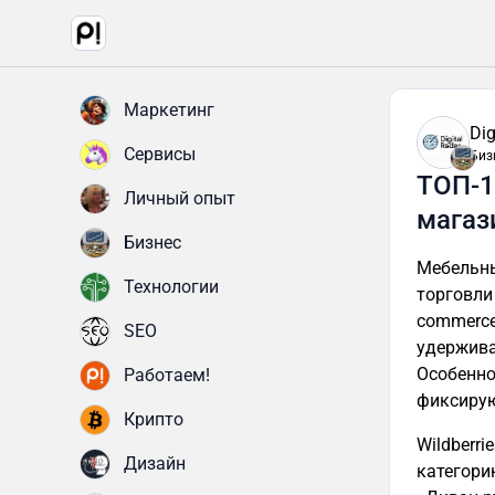
Маркетинг
Dig
Сервисы
Биз
ТОП-1
Личный опыт
магаз
Бизнес
Мебельны
Технологии
торговли
commerce
SEO
удержива
Особенно
Работаем!
фиксиру
Крипто
Wildberri
Дизайн
категори