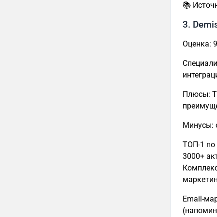
📚 Источ
3. Demi
Оценка: 9
Специали
интеграц
Плюсы: Т
преимуще
Минусы: 
ТОП-1 по 
3000+ ак
Комплекс
маркетин
Email-ма
(напомин