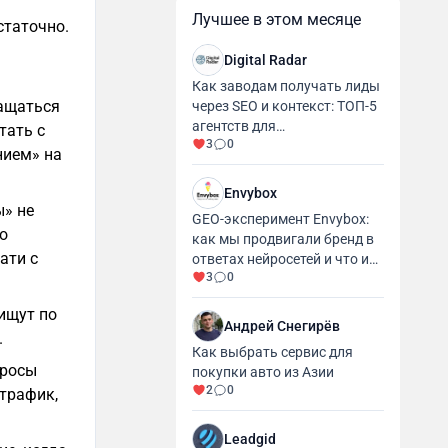
Лучшее в этом месяце
статочно.
Digital Radar
Как заводам получать лиды
ращаться
через SEO и контекст: ТОП-5
агентств для
тать с
3
0
промышленности и
нием» на
производства
Envybox
ы» не
GEO-эксперимент Envybox:
о
как мы продвигали бренд в
ати с
ответах нейросетей и что из
3
0
этого вышло
ищут по
Андрей Снегирёв
.
Как выбрать сервис для
просы
покупки авто из Азии
2
0
 трафик,
Leadgid