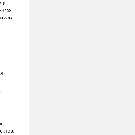
м и
ингах
ческих
ая
-
e,
ектов.