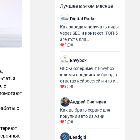
Лучшее в этом месяце
Digital Radar
Как заводам получать лиды
через SEO и контекст: ТОП-5
агентств для
3
0
промышленности и
производства
Envybox
GEO-эксперимент Envybox:
од
как мы продвигали бренд в
ьтат, а
ответах нейросетей и что из
. В
3
0
этого вышло
 помогают
Андрей Снегирёв
работы с
Как выбрать сервис для
покупки авто из Азии
2
0
 теряют
осрочные
Leadgid