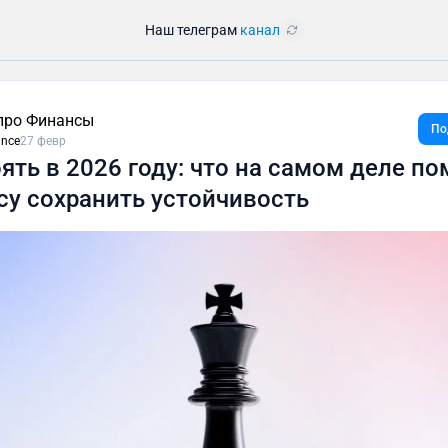
Наш телеграм
канал
про Финансы
По
ance
27 февр
ять в 2026 году: что на самом деле по
су сохранить устойчивость