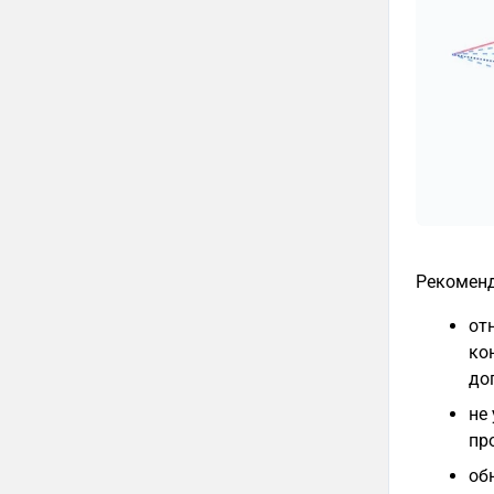
Рекоменд
от
ко
до
не
пр
об