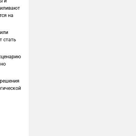
ы и
силивают
тся на
 или
т стать
 сценарию
бно
 решения
егической