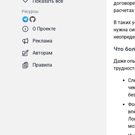
Показать все
договоре
расчетах
Ресурсы
В таких 
О Проекте
нужна си
неопреде
Реклама
Что бол
Авторам
Даже опы
Правила
трудност
Сл
че
бе
Фо
вп
Ло
мо