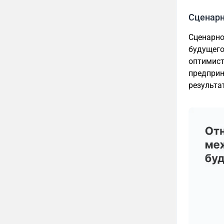
Сценар
Сценарно
будущего
оптимист
предприн
результа