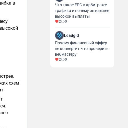
шибка в
Что такое EPC в арбитраже
трафика и почему он важнее
высокой выплаты
несу
2
0
 высокой
Leadgid
Почему финансовый оффер
не конвертит: что проверить
вебмастеру
2
0
стрее,
жих схем
т.
ит
ся.
знес