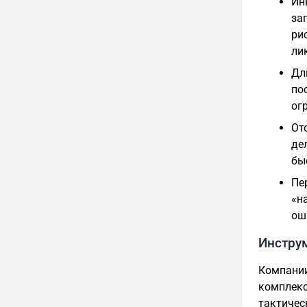
Ин
за
ри
ли
Дл
по
ог
От
де
бы
Пе
«н
ош
Инструм
Компании
комплекс
тактичес