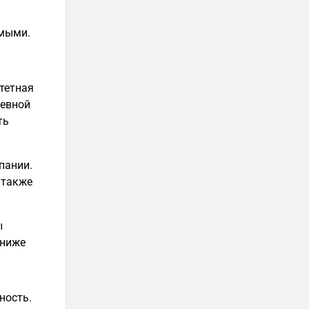
емыми.
тетная
невной
ть
пании.
 также
ы
 ниже
ность.