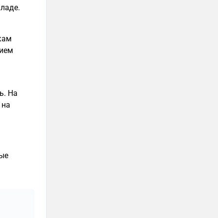
ладе.
кам
нием
ь. На
 на
рые