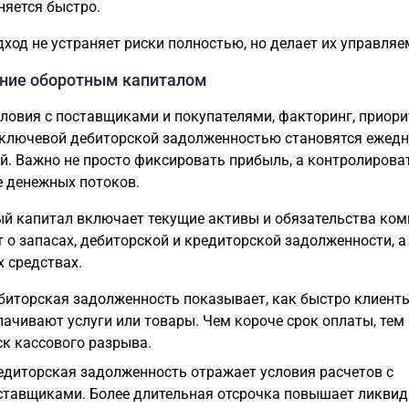
няется быстро.
дход не устраняет риски полностью, но делает их управля
ние оборотным капиталом
словия с поставщиками и покупателями, факторинг, приори
 ключевой дебиторской задолженностью становятся ежед
й. Важно не просто фиксировать прибыль, а контролирова
 денежных потоков.
й капитал включает текущие активы и обязательства ком
т о запасах, дебиторской и кредиторской задолженности, а
 средствах.
биторская задолженность показывает, как быстро клиент
лачивают услуги или товары. Чем короче срок оплаты, тем
ск кассового разрыва.
едиторская задолженность отражает условия расчетов с
ставщиками. Более длительная отсрочка повышает ликвид