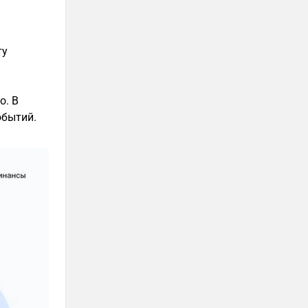
ту
о. В
обытий.