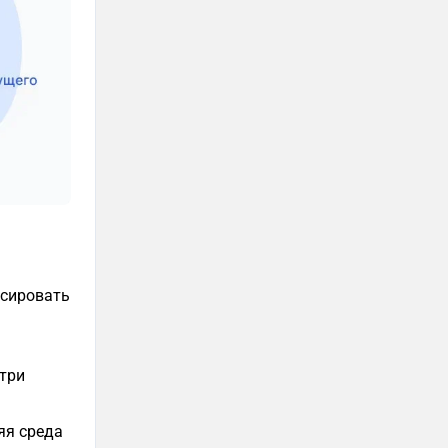
ксировать
три
яя среда