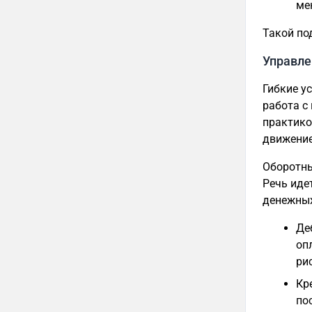
ме
Такой по
Управле
Гибкие у
работа с
практико
движение
Оборотны
Речь иде
денежных
Де
оп
ри
Кр
по