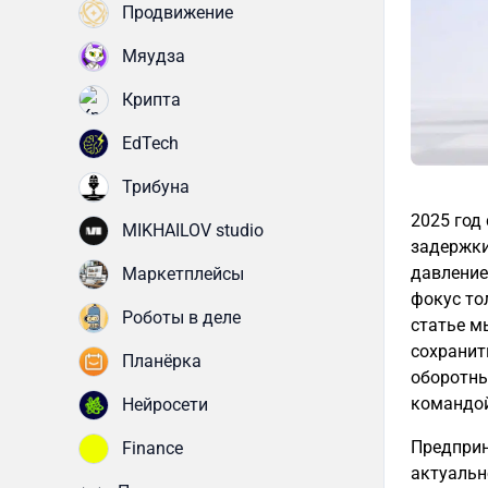
Продвижение
Мяудза
Крипта
EdTech
Трибуна
2025 год
MIKHAILOV studio
задержки
давление
Маркетплейсы
фокус то
Роботы в деле
статье м
сохранит
Планёрка
оборотны
командо
Нейросети
Предприн
Finance
актуальн