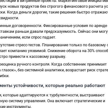
вестиции в витринные проекты. Маркетинговые инициатив
пуск новых продуктов без строгого финансового расчета у
ски. Когда деньги дорогие, такие решения быстро отражаю
квидности.
инные договоренности. Фиксированные условия по аренде
ставкам раньше давали предсказуемость. Сейчас они могу
раничением, если спрос падает.
сутствие стресс-тестов. Планирование только по базовому
лает компанию уязвимой. Снижение оборота на 30% спосо
стро привести к кассовому разрыву.
реоценка ручного контроля. Когда собственник принимает
а глазок», без системной аналитики, возрастает риск страт
ибки.
енты устойчивости, которые реально работают
, которые адаптируются к турбулентности, выстраивают
ную систему управления. Она включает стратегические и
кие инструменты.