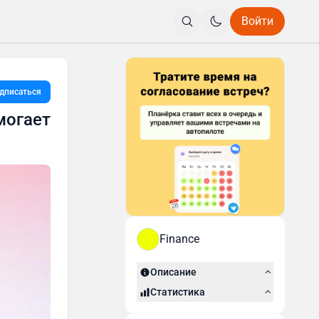
Войти
дписаться
могает
Finance
Описание
Статистика