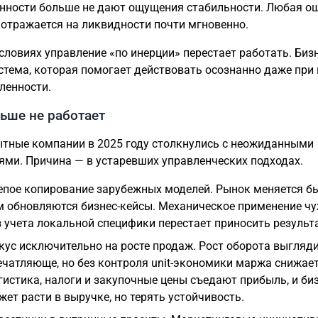
нности больше не дают ощущения стабильности. Любая о
 отражается на ликвидности почти мгновенно.
условиях управление «по инерции» перестает работать. Биз
стема, которая помогает действовать осознанно даже при
ленности.
ьше не работает
тные компании в 2025 году столкнулись с неожиданными
ями. Причина — в устаревших управленческих подходах.
епое копирование зарубежных моделей. Рынок меняется бы
м обновляются бизнес-кейсы. Механическое применение чу
з учета локальной специфики перестает приносить результа
кус исключительно на росте продаж. Рост оборота выгляд
ечатляюще, но без контроля unit-экономики маржа снижает
гистика, налоги и закупочные цены съедают прибыль, и би
жет расти в выручке, но терять устойчивость.