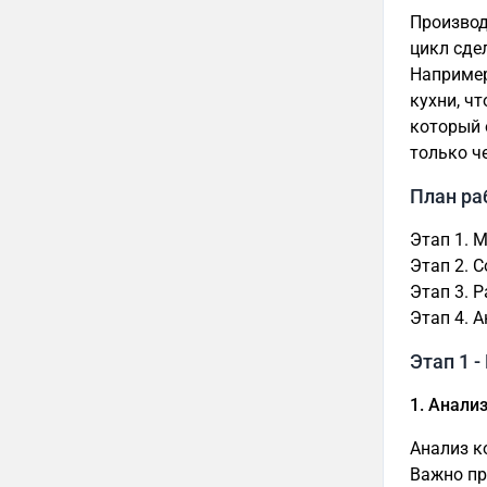
Производ
цикл сде
Например
кухни, ч
который 
только ч
План ра
Этап 1. 
Этап 2. 
Этап 3. 
Этап 4. 
Этап 1 
1. Анали
Анализ к
Важно пр