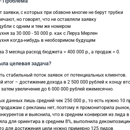
 - Проблема
т заявки, с которых при обзвоне многие не берут трубки
вечают, но говорят, что не оставляли заявку
 дубли с одним и тем же номером
ухня за 30 000 - 50 000 р. как с Леруа Мерлен
кухня когда-нибудь в необозримом будущем
за 3 месяца расход бюджета = 400 000 р., а продаж = 0.
ыла целевая задача?
ть стабильный поток заявок от потенциальных клиентов.
 итог – достижение дохода в 2 500 000 рублей к концу вт
а затем увеличение до 6 000 000 рублей ежемесячно.
ых данных лишь средний чек 250 000 р., то есть нужно 10 
продажам с рекламы нет, поэтому я промониторила рынок
онкурентов и выяснила, что в среднем конверсия из лида 
зяла для ориентира в среднем 8%, выполнила декомпозици
то для достижения цели нужно примерно 125 лидов