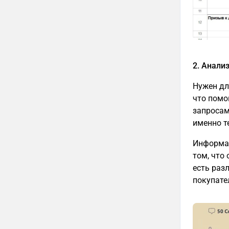
2. Анали
Нужен дл
что помо
запросам
именно т
Информац
том, что
есть раз
покупате