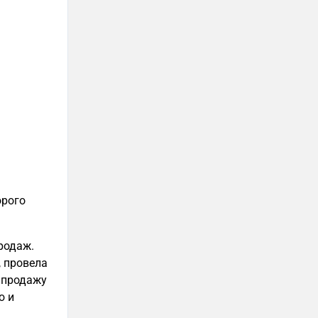
орого
продаж.
, провела
в продажу
ю и