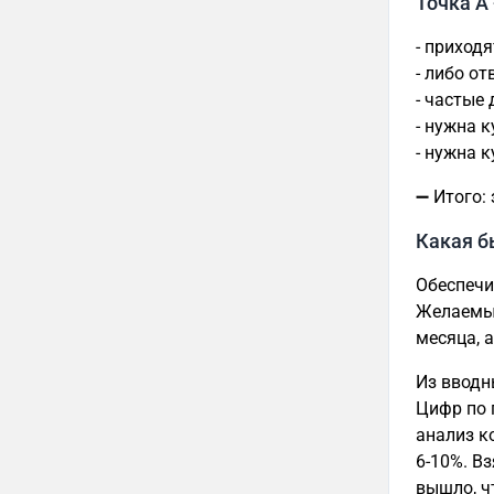
Точка А
- приходя
- либо от
- частые
- нужна к
- нужна 
➖ Итого: 
Какая б
Обеспечи
Желаемый
месяца, 
Из вводн
Цифр по 
анализ к
6-10%. В
вышло, ч