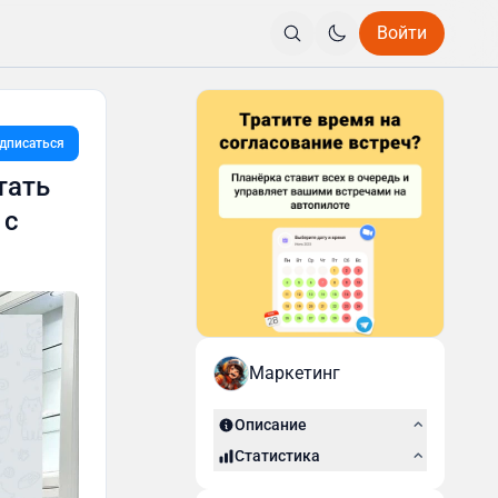
Войти
дписаться
тать
 с
Маркетинг
Описание
Статистика