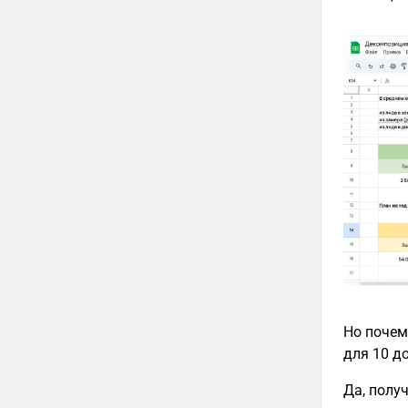
Но почем
для 10 д
Да, полу