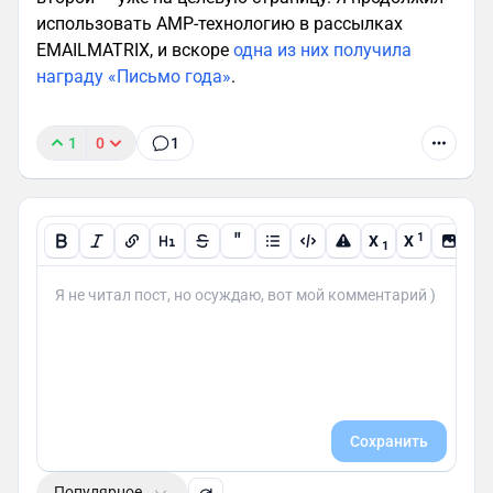
использовать AMP-технологию в рассылках
EMAILMATRIX, и вскоре
одна из них получила
награду «Письмо года»
.
1
0
1
"
1
X
X
1
Сохранить
Популярное