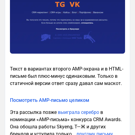
Текст в вариантах второго AMP-экрана и в HTML-
письме был плюс-минус одинаковым. Только в
статичной версии ответ сразу давал сам маскот.
Посмотреть AMP-письмо целиком
Эта рассылка позже
выиграла серебро
в
номинации «AMP-письма» конкурса CRM Awards.
Она обошла работы Skyeng, Т—Ж и других
брендов и уступила только…
другому письму