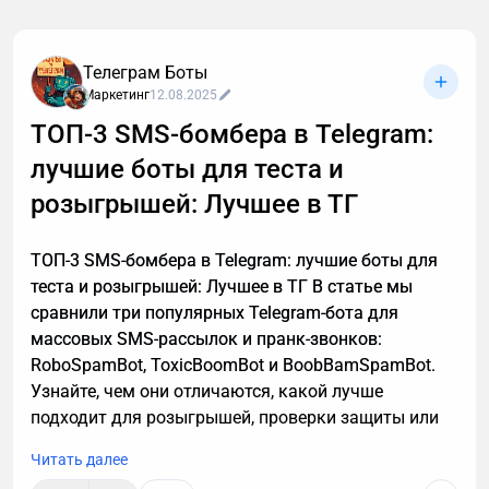
Звонки могут длиться часами, но важные моменты
часто укладываются в пару абзацев.
Транскрибация преобразует разговоры в текст,
Телеграм Боты
позволяя находить любые устные договоренности
Маркетинг
12.08.2025
буквально за секунды. Рассказываю принцип
ТОП-3 SMS-бомбера в Telegram:
работы этой технологии, способы ее применения. А
лучшие боты для теста и
также — как настроить автоматическую
расшифровку, даже если вы не разбираетесь в
розыгрышей: Лучшее в ТГ
технике.
ТОП-3 SMS-бомбера в Telegram: лучшие боты для
теста и розыгрышей: Лучшее в ТГ В статье мы
сравнили три популярных Telegram-бота для
массовых SMS-рассылок и пранк-звонков:
RoboSpamBot, ToxicBoomBot и BoobBamSpamBot.
Узнайте, чем они отличаются, какой лучше
подходит для розыгрышей, проверки защиты или
аналитики, а также о важных правилах легального
Читать далее
использования инструментов.