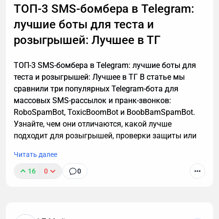
ТОП-3 SMS-бомбера в Telegram:
работы этой технологии, способы ее применения. А
лучшие боты для теста и
также — как настроить автоматическую
расшифровку, даже если вы не разбираетесь в
розыгрышей: Лучшее в ТГ
технике.
ТОП-3 SMS-бомбера в Telegram: лучшие боты для
теста и розыгрышей: Лучшее в ТГ В статье мы
сравнили три популярных Telegram-бота для
массовых SMS-рассылок и пранк-звонков:
RoboSpamBot, ToxicBoomBot и BoobBamSpamBot.
Узнайте, чем они отличаются, какой лучше
подходит для розыгрышей, проверки защиты или
аналитики, а также о важных правилах легального
Читать далее
использования инструментов.
16
0
0