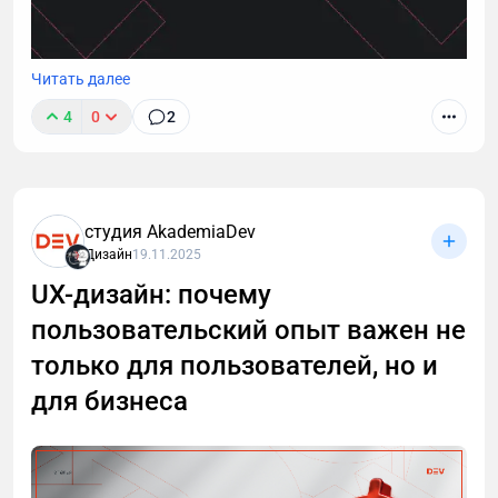
Читать далее
4
0
2
студия AkademiaDev
Дизайн
19.11.2025
UX-дизайн: почему
пользовательский опыт важен не
На примере разработки модуля для «Нетологии»
показываем весь процесс: от структуры и
только для пользователей, но и
сценариев до съёмок и запуска. Разбираем, какие
для бизнеса
роли участвуют и почему создание обучения — это
полноценный продакшн.